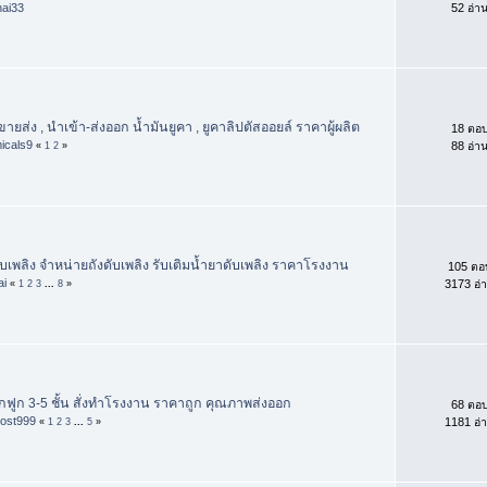
hai33
52 อ่า
ขายส่ง , นำเข้า-ส่งออก น้ำมันยูคา , ยูคาลิปตัสออยล์ ราคาผู้ผลิต
18 ตอ
icals9
88 อ่า
«
1
2
»
ับเพลิง จำหน่ายถังดับเพลิง รับเติมน้ำยาดับเพลิง ราคาโรงงาน
105 ตอ
ai
3173 อ่
«
1
2
3
...
8
»
ฟูก 3-5 ชั้น สั่งทำโรงงาน ราคาถูก คุณภาพส่งออก
68 ตอ
ost999
1181 อ่
«
1
2
3
...
5
»