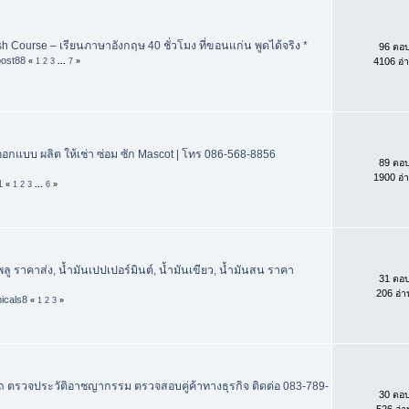
h Course – เรียนภาษาอังกฤษ 40 ชั่วโมง ที่ขอนแก่น พูดได้จริง *
96 ตอ
post88
4106 อ่
«
1
2
3
...
7
»
กแบบ ผลิต ให้เช่า ซ่อม ซัก Mascot | โทร 086-568-8856
89 ตอ
1900 อ่
1
«
1
2
3
...
6
»
ู ราคาส่ง, น้ำมันเปปเปอร์มินต์, น้ำมันเขียว, น้ำมันสน ราคา
31 ตอ
206 อ่า
icals8
«
1
2
3
»
ถ ตรวจประวัติอาชญากรรม ตรวจสอบคู่ค้าทางธุรกิจ ติดต่อ 083-789-
30 ตอ
526 อ่า