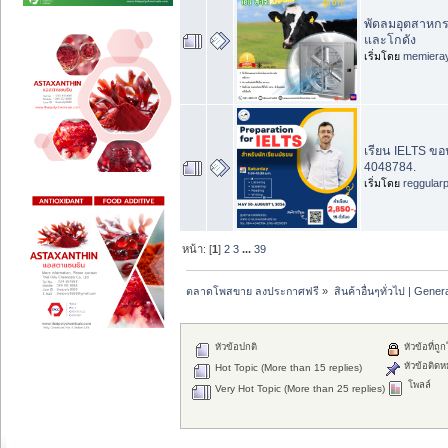
พัดลมอุตสาหกรร
และโกดัง
เริ่มโดย
memiera
เรียน IELTS ขอ
4048784.
เริ่มโดย
reggular
หน้า: [
1
]
2
3
...
39
ตลาดโพสขาย ลงประกาศฟรี
»
สินค้าอื่นๆทั่วไป | Genera
หัวข้อปกติ
หัวข้อที่ถู
หัวข้อติดห
Hot Topic (More than 15 replies)
โพลล์
Very Hot Topic (More than 25 replies)