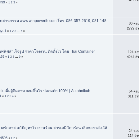
st99
«
1
2
3
»
ุตสาหกรรม www.winpowerth.com โทร. 086-357-2619, 081-148-
86 ตอ
2729 อ่
gyu1
«
1
2
3
...
6
»
ออฟฟิศสำเร็จรูป ราคาโรงงาน ติดตั้งไว โดย Thai Container
124 ตอ
t65
4244 อ่
«
1
2
3
...
9
»
ok เพิ่มผู้ติดตาม ยอดขึ้นไว ปลอดภัย 100% | Autobotkub
54 ตอ
1
311 อ่า
«
1
2
3
4
»
อร์กลาส แก้ปัญหาโรงงานร้อน สารเคมีกัดกร่อน เลือกอย่างไรให้
24 ตอ
114 อ่า
k4598
«
1
2
»