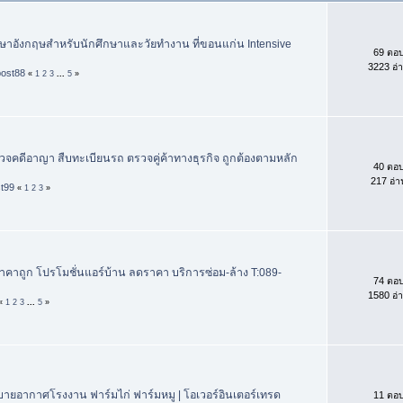
าอังกฤษสำหรับนักศึกษาและวัยทำงาน ที่ขอนแก่น Intensive
69 ตอ
3223 อ่
post88
«
1
2
3
...
5
»
วจคดีอาญา สืบทะเบียนรถ ตรวจคู่ค้าทางธุรกิจ ถูกต้องตามหลัก
40 ตอ
217 อ่า
st99
«
1
2
3
»
นราคาถูก โปรโมชั่นแอร์บ้าน ลดราคา บริการซ่อม-ล้าง T:089-
74 ตอ
1580 อ่
«
1
2
3
...
5
»
ายอากาศโรงงาน ฟาร์มไก่ ฟาร์มหมู | โอเวอร์อินเตอร์เทรด
11 ตอ