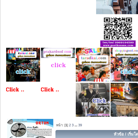
หน้า: [
1
]
2
3
...
39
หัวข้อ
/
เริ่มโ