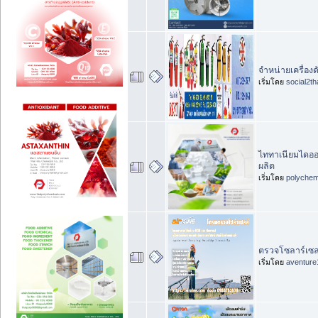
จำหน่ายเครื่องด
เริ่มโดย
social2th
ไททาเนียมไดออก
ผลิต
เริ่มโดย
polychem
ตรวจโซลาร์เซล
เริ่มโดย
aventure