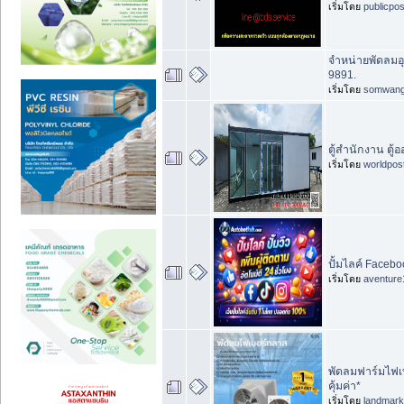
เริ่มโดย
publicpo
จำหน่ายพัดลมอ
9891.
เริ่มโดย
somwan
ตู้สำนักงาน ตู้
เริ่มโดย
worldpos
ปั้มไลค์ Facebo
เริ่มโดย
aventure
พัดลมฟาร์มไฟเบ
คุ้มค่า*
เริ่มโดย
landmar