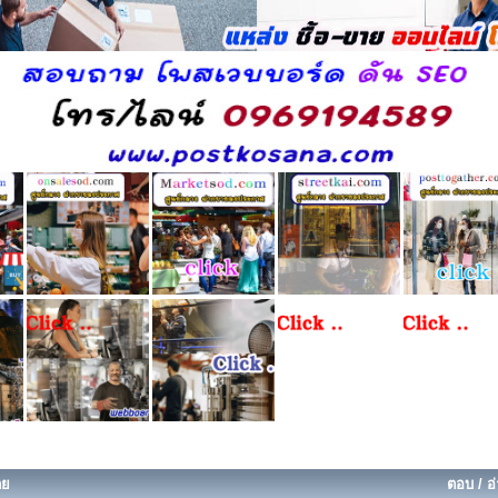
ดย
ตอบ
/
อ