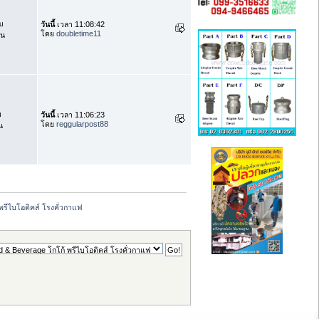
บ
วันนี้
เวลา 11:08:42
โดย
doubletime11
าน
บ
วันนี้
เวลา 11:06:23
โดย
reggularpost88
น
พรีไบโอติคส์ โรงคั่วกาแฟ