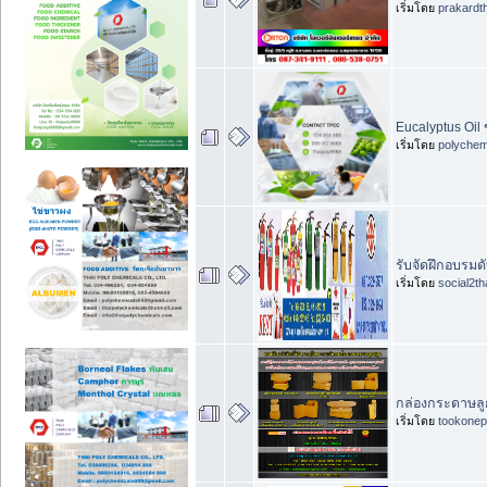
เริ่มโดย
prakardt
Eucalyptus Oil 
เริ่มโดย
polychem
รับจัดฝึกอบรมด
เริ่มโดย
social2th
กล่องกระดาษลูก
เริ่มโดย
tookonep