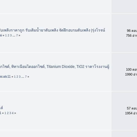
ับเพลิงราคาถูก รับเติมน้ำยาดับเพลิง จัดฝึกอบรมดับเพลิง |รุ่งโรจน์
96 ตอ
ai
756 อ่า
«
1
2
3
...
7
»
ไซด์, ทิทาเนียมไดออกไซด์, Titanium Dioxide, TiO2 ราคาโรงงานผู้
100 ตอ
1990 อ่
icals11
«
1
2
3
...
7
»
ล์
57 ตอ
1
1954 อ่
«
1
2
3
4
»