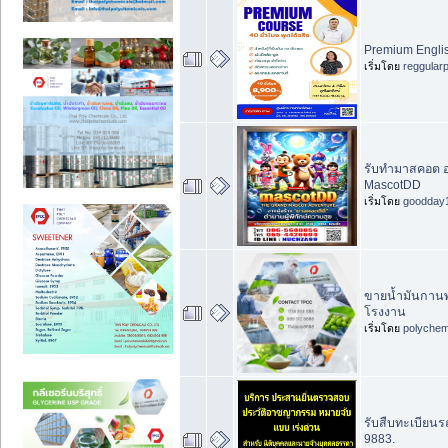
Premium Englis
เริ่มโดย
reggular
รับทำมาสคอต ออ
MascotDD
เริ่มโดย
goodday
ขายน้ำมันกานพล
โรงงาน
เริ่มโดย
polychem
รับสืบทะเบียนร
9883.