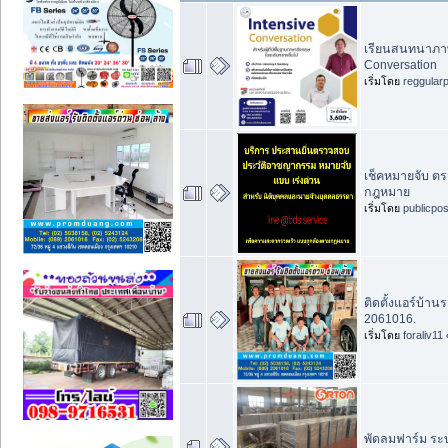
เรียนสนทนาภาษ
Conversation
เริ่มโดย
reggular
เช็คหมายจับ ตร
กฎหมาย
เริ่มโดย
publicpo
ติดตั้งแอร์บ้า
2061016.
เริ่มโดย
foraliv11
พัดลมฟาร์ม ระบ