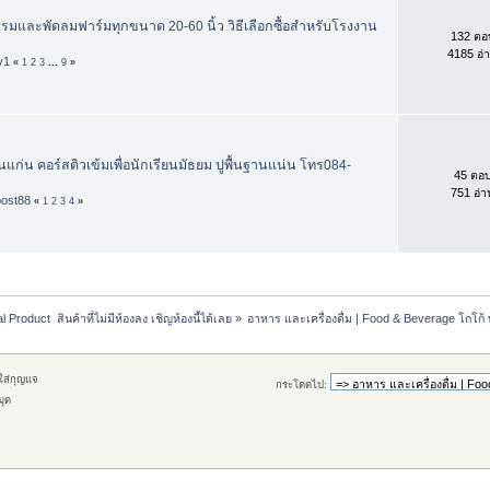
มและพัดลมฟาร์มทุกขนาด 20-60 นิ้ว วิธีเลือกซื้อสำหรับโรงงาน
132 ตอ
4185 อ่
y1
«
1
2
3
...
9
»
นแก่น คอร์สติวเข้มเพื่อนักเรียนมัธยม ปูพื้นฐานแน่น โทร084-
45 ตอ
751 อ่า
post88
«
1
2
3
4
»
l Product  สินค้าที่ไม่มีห้องลง เชิญห้องนี้ได้เลย
»
อาหาร และเครื่องดื่ม | Food & Beverage โกโก้ 
กใส่กุญแจ
กระโดดไป:
มุด