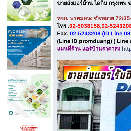
ขายส่งแอร์บ้าน ไดกิ้น กรุงเทพ ขา
หจก. พรหมดวง ซัพพลาย 72/35-
โทร .
02-5038158,02-5243208
Fax.
02-5243208 (ID Line 0
(Line ID promduang) ( Lin
แผนที่ร้าน แอร์บ้านราคาส่ง
htt