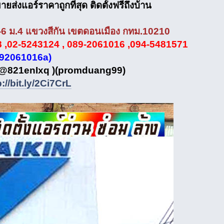
ยส่งแอร์ราคาถูกที่สุด ติดตั้งฟรีถึงบ้าน
6 ม.4 แขวงสีกัน เขตดอนเมือง กทม.10210
 ,02-5243124 , 089-2061016 ,094-5481571
892061016a)
e @821enIxq )(promduang99)
p://bit.ly/2Ci7CrL