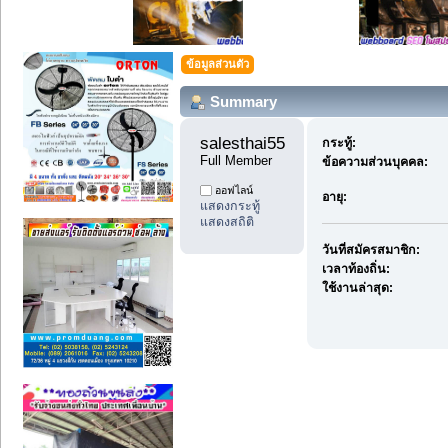
ข้อมูลส่วนตัว
Summary
salesthai55 
กระทู้:
Full Member
ข้อความส่วนบุคคล:
ออฟไลน์
อายุ:
แสดงกระทู้
แสดงสถิติ
วันที่สมัครสมาชิก:
เวลาท้องถิ่น:
ใช้งานล่าสุด: