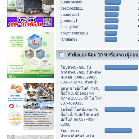
publicpost99
bestpostdd11
banddyes1
goodday1
factoryday1
polychemicals11
farmfan99
หัวข้อยอดนิยม 10 หัวข้อแรก (ผู้ตอบ
สูงสุด)
รับปูยางมะตอย รับ
ลาดยางมะตอย รับเทยาง
มะตอย T:0982399825,
085-3402700.ช่างหนุ่ม
อยากขายบิ๊กไบค์ เรารับ
ซื้อบิ๊กไบค์มือสอง ทุก
สภาพ 250CC ขึ้นไป โทร
087-4090333.
รับซื้อบิ๊กไบค์มือสอง รับ
ซื้อถึงที่. รับปิดไฟแนนซ์
บิ๊กไบค์ Tel 087-409-
0333.
รับฝากข่าว
ประชาสัมพันธ์ เสริม