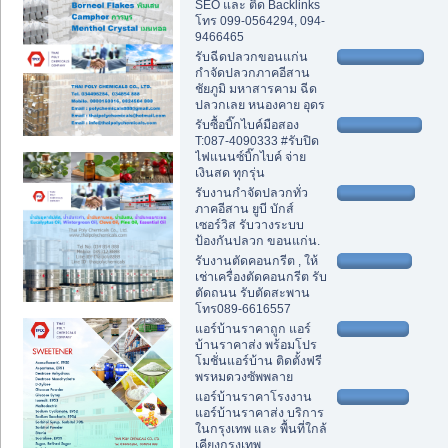
SEO และ ติด Backlinks
โทร 099-0564294, 094-
9466465
รับฉีดปลวกขอนแก่น
กำจัดปลวกภาคอีสาน
ชัยภูมิ มหาสารคาม ฉีด
ปลวกเลย หนองคาย อุดร
รับซื้อบิ๊กไบค์มือสอง
T:087-4090333 #รับปิด
ไฟแนนซ์บิ๊กไบค์ จ่าย
เงินสด ทุกรุ่น
รับงานกำจัดปลวกทั่ว
ภาคอีสาน ยูบี บักส์
เซอร์วิส รับวางระบบ
ป้องกันปลวก ขอนแก่น.
รับงานตัดคอนกรีต , ให้
เช่าเครื่องตัดคอนกรีต รับ
ตัดถนน รับตัดสะพาน
โทร089-6616557
แอร์บ้านราคาถูก แอร์
บ้านราคาส่ง พร้อมโปร
โมชั่นแอร์บ้าน ติดตั้งฟรี
พรหมดวงซัพพลาย
แอร์บ้านราคาโรงงาน
แอร์บ้านราคาส่ง บริการ
ในกรุงเทพ และ พื้นที่ใกล้
เคียงกรุงเทพ