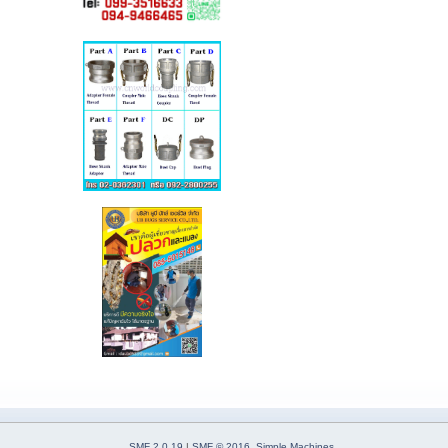
SMF 2.0.19
|
SMF © 2016
,
Simple Machines