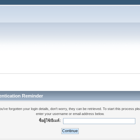
entication Reminder
you've forgotten your login details, don't worry, they can be retrieved. To start this process pl
enter your username or email address below.
ชื่อผู้ใช้/อีเมล์: