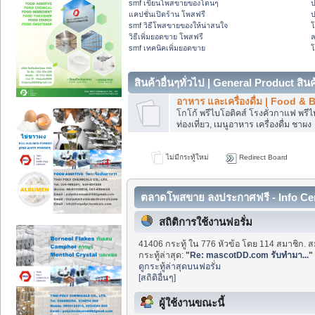
smf เขียนโพสขายของโดนๆ
ป
แคปชั่นเปิดร้าน โพสฟรี
ป
smf วิธีโพสขายของให้น่าสนใจ
วิธีเพิ่มยอดขาย โพสฟรี
smf เทคนิคเพิ่มยอดขาย
โ
สินค้าอื่นๆทั่วไป | General Product สินค้
อาหาร และเครื่องดื่ม | Food & 
โกโก้ พรีไบโอติคส์ โรงคั่วกาแฟ พรีไบ
ท่องเที่ยว, เมนูอาหาร เครื่องดื่ม ชาผง
ไม่มีกระทู้ใหม่
Redirect Board
ตลาดโพสขาย ลงประกาศฟรี - Info Ce
สถิติการใช้งานฟอรั่ม
41406 กระทู้ ใน 776 หัวข้อ โดย 114 สมาชิก. ส
กระทู้ล่าสุด:
"
Re: mascotDD.com รับทำมา...
"
ดูกระทู้ล่าสุดบนฟอรั่ม
[สถิติอื่นๆ]
ผู้ใช้งานขณะนี้