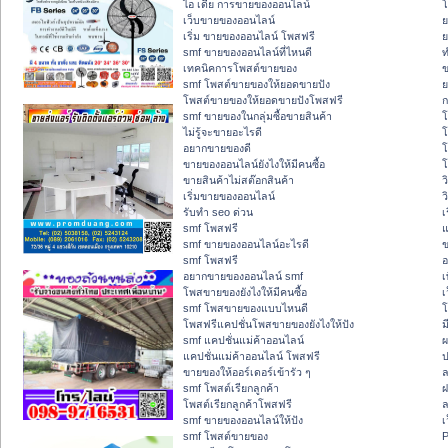
ไอ เดีย การขายของออนไลน์
โ
เว็บขายของออนไลน์
ย
เริ่ม ขายของออนไลน์ โพสฟรี
ย
smf ขายของออนไลน์ที่ไหนดี
ท
เทคนิคการโพสต์ขายของ
ข
smf โพสต์ขายของให้ยอดขายปัง
ย
โพสต์ขายของให้ยอดขายปังโพสฟรี
ก
smf ขายของในกลุ่มซื้อขายสินค้า
โ
ไม่รู้จะขายอะไรดี
โ
อยากขายของดี
โ
ขายของออนไลน์ยังไงให้มีคนซื้อ
โ
ขายสินค้าไม่สต๊อกสินค้า
ว
เริ่มขายของออนไลน์
ว
รับทำ seo ด่วน
เ
smf โพสฟรี
แ
smf ขายของออนไลน์อะไรดี
ข
smf โพสฟรี
อ
อยากขายของออนไลน์ smf
เ
โพสขายของยังไงให้มีคนซื้อ
เ
smf โพสขายของแบบไหนดี
โ
โพสฟรีแคปชั่นโพสขายของยังไงให้ปัง
ม
smf แคปชั่นแม่ค้าออนไลน์
ผ
แคปชั่นแม่ค้าออนไลน์ โพสฟรี
ป
ขายของให้ออร์เดอร์เข้ารัว ๆ
ล
smf โพสต์เรียกลูกค้า
ฝ
โพสต์เรียกลูกค้าโพสฟรี
ล
smf ขายของออนไลน์ให้ปัง
เ
smf โพสต์ขายของ
P