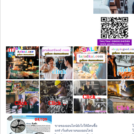
ขายของออนไลน์ยังไงให้มีคนซื้อ
โ
smf เริ่มต้นขายของออนไลน์
โ