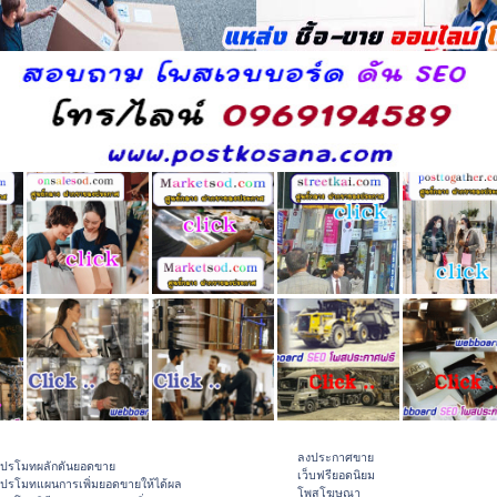
ลงประกาศขาย
ปรโมทผลักดันยอดขาย
เว็บฟรียอดนิยม
ปรโมทแผนการเพิ่มยอดขายให้ได้ผล
โพสโฆษณา