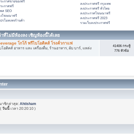
ระกาศขายของฟรี
ลงประกาศฟรี กรุงเทพ
ระกาศฟรี
ลงประกาศฟรี ทั่วไทย
โพส SEO
ลงประกาศโฆษณาฟรี
ลงโฆษณาฟรี
ลงประกาศฟรี 2023
ปรโมทเพจร้านค้า
รวมเว็บลงประกาศฟรี
าที่ไม่มีห้องลง เชิญห้องนี้ได้เลย
Beverage โกโก้ พรีไบโอติคส์ โรงคั่วกาแฟ
41406 กระทู้
โอติคส์ อาหาร และ เครื่องดื่ม, ร้านอาหาร, ผับ บาร์, แหล่ง
776 หัวข้อ
nter
มาชิกล่าสุด:
Ahtisham
(
วันนี้
เวลา 20:20:10 )