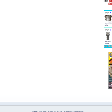
SMF 2.0.19
|
SMF © 2016
,
Simple Machines