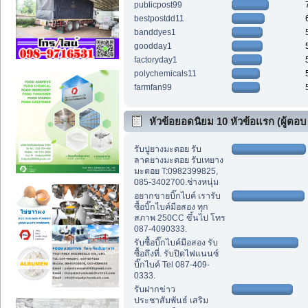
publicpost99
bestpostdd11
banddyes1
goodday1
factoryday1
polychemicals11
farmfan99
หัวข้อยอดนิยม 10 หัวข้อแรก (ผู้ตอบ
สูงสุด)
รับปูยางมะตอย รับ
ลาดยางมะตอย รับเทยาง
มะตอย T:0982399825,
085-3402700.ช่างหนุ่ม
อยากขายบิ๊กไบค์ เรารับ
ซื้อบิ๊กไบค์มือสอง ทุก
สภาพ 250CC ขึ้นไป โทร
087-4090333.
รับซื้อบิ๊กไบค์มือสอง รับ
ซื้อถึงที่. รับปิดไฟแนนซ์
บิ๊กไบค์ Tel 087-409-
0333.
รับฝากข่าว
ประชาสัมพันธ์ เสริม