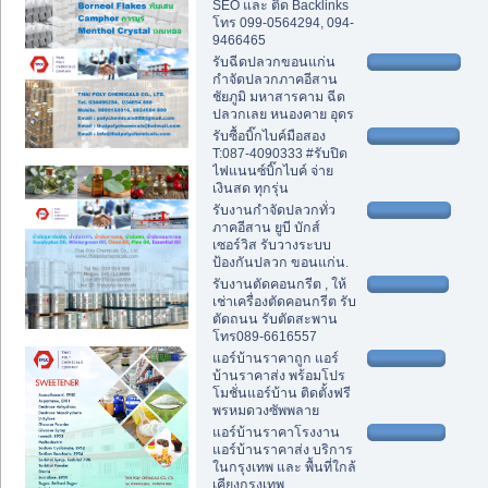
SEO และ ติด Backlinks
โทร 099-0564294, 094-
9466465
รับฉีดปลวกขอนแก่น
กำจัดปลวกภาคอีสาน
ชัยภูมิ มหาสารคาม ฉีด
ปลวกเลย หนองคาย อุดร
รับซื้อบิ๊กไบค์มือสอง
T:087-4090333 #รับปิด
ไฟแนนซ์บิ๊กไบค์ จ่าย
เงินสด ทุกรุ่น
รับงานกำจัดปลวกทั่ว
ภาคอีสาน ยูบี บักส์
เซอร์วิส รับวางระบบ
ป้องกันปลวก ขอนแก่น.
รับงานตัดคอนกรีต , ให้
เช่าเครื่องตัดคอนกรีต รับ
ตัดถนน รับตัดสะพาน
โทร089-6616557
แอร์บ้านราคาถูก แอร์
บ้านราคาส่ง พร้อมโปร
โมชั่นแอร์บ้าน ติดตั้งฟรี
พรหมดวงซัพพลาย
แอร์บ้านราคาโรงงาน
แอร์บ้านราคาส่ง บริการ
ในกรุงเทพ และ พื้นที่ใกล้
เคียงกรุงเทพ