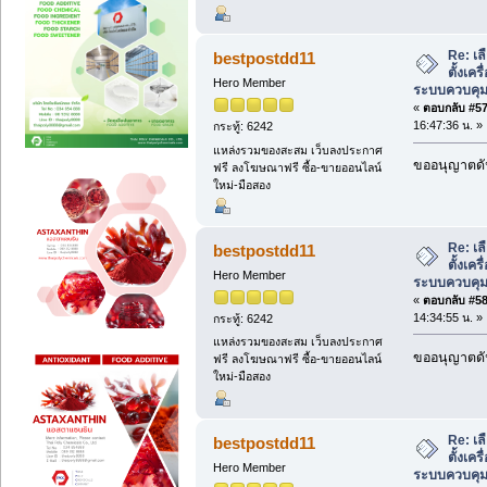
Re: เลื
bestpostdd11
ตั้งเคร
Hero Member
ระบบควบคุม
«
ตอบกลับ #57 
16:47:36 น. »
กระทู้: 6242
แหล่งรวมของสะสม เว็บลงประกาศ
ขออนุญาตดัน
ฟรี ลงโฆษณาฟรี ซื้อ-ขายออนไลน์
ใหม่-มือสอง
Re: เลื
bestpostdd11
ตั้งเคร
Hero Member
ระบบควบคุม
«
ตอบกลับ #58 
14:34:55 น. »
กระทู้: 6242
แหล่งรวมของสะสม เว็บลงประกาศ
ขออนุญาตดัน
ฟรี ลงโฆษณาฟรี ซื้อ-ขายออนไลน์
ใหม่-มือสอง
Re: เลื
bestpostdd11
ตั้งเคร
Hero Member
ระบบควบคุม