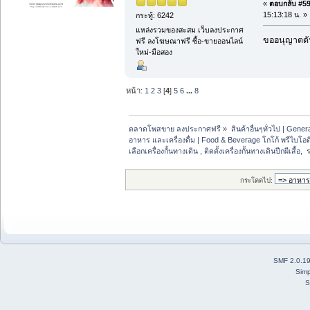
«
ตอบกลับ #59 
15:13:18 น. »
กระทู้: 6242
แหล่งรวมของสะสม เว็บลงประกาศ
ขออนุญาตดัน
ฟรี ลงโฆษณาฟรี ซื้อ-ขายออนไลน์
ใหม่-มือสอง
หน้า:
1
2
3
[
4
]
5
6
...
8
ตลาดโพสขาย ลงประกาศฟรี
»
สินค้าอื่นๆทั่วไป | Genera
อาหาร และเครื่องดื่ม | Food & Beverage โกโก้ พรีไบโอต
เลือกเครื่องกั้นทางเดิน , ติดตั้งเครื่องกั้นทางเดินปีกผีเสื้
กระโดดไป:
SMF 2.0.1
Simp
S