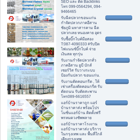
SEO และ ติด Backlinks
โทร 099-0564294, 094-
9466465
รับฉีดปลวกขอนแก่น
กำจัดปลวกภาคอีสาน
ชัยภูมิ มหาสารคาม ฉีด
ปลวกเลย หนองคาย อุดร
รับซื้อบิ๊กไบค์มือสอง
T:087-4090333 #รับปิด
ไฟแนนซ์บิ๊กไบค์ จ่าย
เงินสด ทุกรุ่น
รับงานกำจัดปลวกทั่ว
ภาคอีสาน ยูบี บักส์
เซอร์วิส รับวางระบบ
ป้องกันปลวก ขอนแก่น.
รับงานตัดคอนกรีต , ให้
เช่าเครื่องตัดคอนกรีต รับ
ตัดถนน รับตัดสะพาน
โทร089-6616557
แอร์บ้านราคาถูก แอร์
บ้านราคาส่ง พร้อมโปร
โมชั่นแอร์บ้าน ติดตั้งฟรี
พรหมดวงซัพพลาย
แอร์บ้านราคาโรงงาน
แอร์บ้านราคาส่ง บริการ
ในกรุงเทพ และ พื้นที่ใกล้
เคียงกรุงเทพ