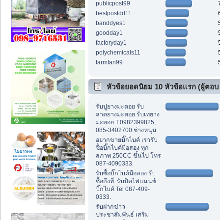
publicpost99
bestpostdd11
banddyes1
goodday1
factoryday1
polychemicals11
farmfan99
หัวข้อยอดนิยม 10 หัวข้อแรก (ผู้ตอบ
สูงสุด)
รับปูยางมะตอย รับ
ลาดยางมะตอย รับเทยาง
มะตอย T:0982399825,
085-3402700.ช่างหนุ่ม
อยากขายบิ๊กไบค์ เรารับ
ซื้อบิ๊กไบค์มือสอง ทุก
สภาพ 250CC ขึ้นไป โทร
087-4090333.
รับซื้อบิ๊กไบค์มือสอง รับ
ซื้อถึงที่. รับปิดไฟแนนซ์
บิ๊กไบค์ Tel 087-409-
0333.
รับฝากข่าว
ประชาสัมพันธ์ เสริม