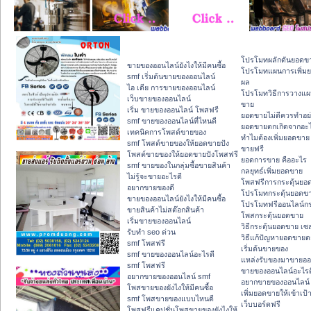
โปรโมทผลักดันยอดข
ขายของออนไลน์ยังไงให้มีคนซื้อ
โปรโมทแผนการเพิ่มย
smf เริ่มต้นขายของออนไลน์
ผล
ไอ เดีย การขายของออนไลน์
โปรโมทวิธีการวางแผ
เว็บขายของออนไลน์
ขาย
เริ่ม ขายของออนไลน์ โพสฟรี
ยอดขายไม่ดีควรทำอย
smf ขายของออนไลน์ที่ไหนดี
ยอดขายตกเกิดจากอะ
เทคนิคการโพสต์ขายของ
ทำไมต้องเพิ่มยอดขาย
smf โพสต์ขายของให้ยอดขายปัง
ขายฟรี
โพสต์ขายของให้ยอดขายปังโพสฟรี
ยอดการขาย คืออะไร
smf ขายของในกลุ่มซื้อขายสินค้า
กลยุทธ์เพิ่มยอดขาย
ไม่รู้จะขายอะไรดี
โพสฟรีการกระตุ้นยอ
อยากขายของดี
โปรโมทกระตุ้นยอดข
ขายของออนไลน์ยังไงให้มีคนซื้อ
โปรโมทฟรีออนไลน์กร
ขายสินค้าไม่สต๊อกสินค้า
โพสกระตุ้นยอดขาย
เริ่มขายของออนไลน์
วิธีกระตุ้นยอดขาย เซ
รับทำ seo ด่วน
วิธีแก้ปัญหายอดขายต
smf โพสฟรี
เริ่มต้นขายของ
smf ขายของออนไลน์อะไรดี
แหล่งรับของมาขายออ
smf โพสฟรี
ขายของออนไลน์อะไรด
อยากขายของออนไลน์ smf
อยากขายของออนไลน์
โพสขายของยังไงให้มีคนซื้อ
เพิ่มยอดขายให้เข้าเป้
smf โพสขายของแบบไหนดี
เว็บบอร์ดฟรี
โพสฟรีแคปชั่นโพสขายของยังไงให้