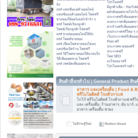
โปรโมทฟรี
ปัง
มีลูกค้าเพิ่ม - YouTub
smf แคปชั่นแม่ค้าออนไลน์
ผลักดันยอดขายโปรโ
แคปชั่นแม่ค้าออนไลน์ โพสฟรี
ประกาศฟรีเพิ่มยอดข
ขายของให้ออร์เดอร์เข้ารัว ๆ
ลงประกาศเพิ่มยอดขา
smf โพสต์เรียกลูกค้า
ฝากร้านฟรีเพิ่มยอดข
โพสต์เรียกลูกค้าโพสฟรี
ลงประกาศฟรีใหม่ ๆ เ
smf ขายของออนไลน์ให้ปัง
เว็บประกาศฟรีเพิ่มย
smf โพสต์ขายของ
Post ฟรี
smf เขียนโพสขายของโดนๆ
ประกาศขายของฟรี
แคปชั่นเปิดร้าน โพสฟรี
ประกาศฟรี
smf วิธีโพสขายของให้น่าสนใจ
โพส SEO
วิธีเพิ่มยอดขาย โพสฟรี
ลงโฆษณาฟรี
smf เทคนิคเพิ่มยอดขาย
โปรโมทเพจร้านค้า
สินค้าอื่นๆทั่วไป | General Product สินค้
อาหาร และเครื่องดื่ม | Food & 
พรีไบโอติคส์ โรงคั่วกาแฟ
โกโก้ พรีไบโอติคส์ โรงคั่วกาแฟ พรี
และ เครื่องดื่ม, ร้านอาหาร, ผับ บาร์, แ
อาหาร เครื่องดื่ม ชาผง
ไม่มีกระทู้ใหม่
Redirect Board