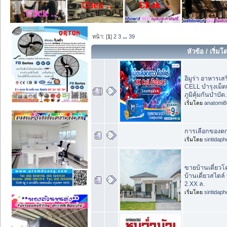
หน้า: [
1
]
2
3
...
39
หัวข้อ
/
เริ่มโ
อิมูร่า อาหารเ
CELL บำรุงเม็ด
ภูมิคุ้มกันบำบัด.
เริ่มโดย
anatomi8
การเลือกของตก
เริ่มโดย
siritidap
ขายบ้านเดี่ยวโ
บ้านเดี่ยวสไตล์
2.XX ล.
เริ่มโดย
siritidap