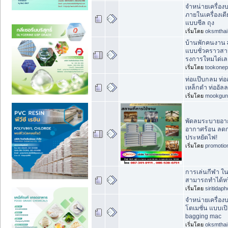
จำหน่ายเครื่องบ
ภายในเครื่องเดี
แบบซีล ถุง
เริ่มโดย
oksmthai
บ้านพักคนงาน 
แบบชั่วคราวสา
รงการใหมได่เล
เริ่มโดย
tookonep
ท่อแป๊บกลม ท่อ
เหล็กดำ ท่ออัล
เริ่มโดย
mookgun
พัดลมระบายอา
อากาศร้อน ลดก
ประหยัดไฟ!
เริ่มโดย
promotio
การเล่นกีฬา ใน
สามารถทำได้หร
เริ่มโดย
siritidap
จำหน่ายเครื่องบ
โตเมชั่น แบบเ
bagging mac
เริ่มโดย
oksmthai