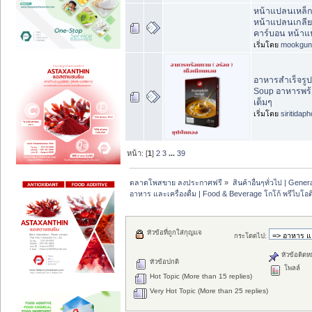
หน้าแปลนเหล็
หน้าแปลนเกลีย
คาร์บอน หน้าแ
เริ่มโดย
mookgun
อาหารสำเร็จรู
Soup อาหารพร้
เต็มๆ
เริ่มโดย
siritidap
หน้า: [
1
]
2
3
...
39
ตลาดโพสขาย ลงประกาศฟรี
»
สินค้าอื่นๆทั่วไป | Genera
อาหาร และเครื่องดื่ม | Food & Beverage โกโก้ พรีไบโอต
หัวข้อที่ถูกใส่กุญแจ
กระโดดไป:
หัวข้อติดห
หัวข้อปกติ
โพลล์
Hot Topic (More than 15 replies)
Very Hot Topic (More than 25 replies)