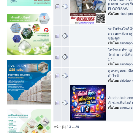
(HANDSAW) รับ
FLOORSAW
เริ่มโดย
hitechpr
รถรับจ้างใกล้ฉัน
กระบะหลังคาสูง
ของคุณ
เริ่มโดย
siritidap
ไหว้พระ ทำบุญ 
วัดอำนาจ ที่เที
มา!
เริ่มโดย
siritidap
สูตรหมูทอด เพื่
กำไรดี
เริ่มโดย
siritidap
Autobotkub.com 
Ai ช่วยเพิ่มไลค์
เริ่มโดย
aventure
หน้า: [
1
]
2
3
...
39