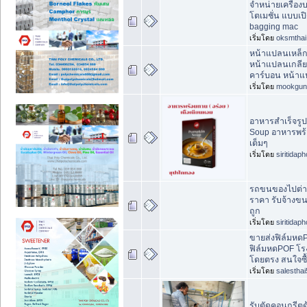
จำหน่ายเครื่องบ
โตเมชั่น แบบเ
bagging mac
เริ่มโดย
oksmthai
หน้าแปลนเหล็
หน้าแปลนเกลีย
คาร์บอน หน้าแ
เริ่มโดย
mookgun
อาหารสำเร็จรู
Soup อาหารพร้
เต็มๆ
เริ่มโดย
siritidap
รถขนของไปต่างจ
ราคา รับจ้างขน
ถูก
เริ่มโดย
siritidap
ขายส่งฟิล์มหด
ฟิล์มหดPOF โร
โดยตรง สนใจซื
เริ่มโดย
salesthai
รับตัดคอนกรีตด