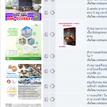
เริ่มโดย
siritidap
D.seelin อาหา
ครบ 5 หมู่ และม
เริ่มโดย
siritidap
จำหน่ายอาหารส
เนื้อ Bolognes
ทาน
เริ่มโดย
siritidap
คำถามยอดนิยม 
ไม่ ?
เริ่มโดย
siritidap
จำหน่ายเครื่องบ
ภายในเครื่องเดี
แบบซีล ถุง
เริ่มโดย
oksmthai
ท่อแป๊บกลม ท่อ
เหล็กดำ ท่ออัล
เริ่มโดย
mookgun
การเล่นกีฬา ใน
สามารถทำได้หร
เริ่มโดย
siritidap