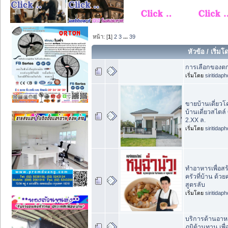
หน้า: [
1
]
2
3
...
39
หัวข้อ
/
เริ่มโ
การเลือกของตก
เริ่มโดย
siritidap
ขายบ้านเดี่ยวโ
บ้านเดี่ยวสไตล์
2.XX ล.
เริ่มโดย
siritidap
ทำอาหารเพื่อสร้
ครัวที่บ้าน ด้ว
สูตรลับ
เริ่มโดย
siritidap
บริการด้านอาห
ภูมิต้านทาน เพื