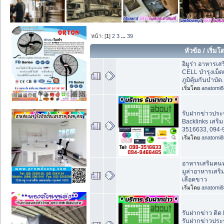
หน้า: [
1
]
2
3
...
39
หัวข้อ
/
เริ่ม
อิมูร่า อาหารเ
CELL บำรุงเม็ด
ภูมิคุ้มกันบำบัด.
เริ่มโดย
anatomi8
รับฝากข่าวประช
Backlinks เสริ
3516633, 094-
เริ่มโดย
anatomi8
อาหารเสริมคนทำค
มูล่าอาหารเสริมภ
เลือดขาว
เริ่มโดย
anatomi8
รับฝากข่าว ติด 
รับฝากข่าวประช