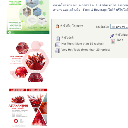
ตลาดโพสขาย ลงประกาศฟรี
»
สินค้าอื่นๆทั่วไป | Genera
อาหาร และเครื่องดื่ม | Food & Beverage โกโก้ พรีไบโอต
หัวข้อที่ถูกใส่กุญแจ
กระโดดไป:
หัวข้อติดห
หัวข้อปกติ
โพลล์
Hot Topic (More than 15 replies)
Very Hot Topic (More than 25 replies)