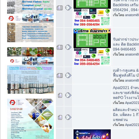
Backlinks เสริ
0564294 , 094
เริ่มโดย
anatomi8
รับฝากข่าวประช
และ ติด Backli
094-9466465
เริ่มโดย
anatomi8
เบต้า-กลูแคน 
ฟื้นฟูหลังคีโม 
เริ่มโดย
anatomi8
Apat2021 จำหน
และขายส่งฟิล์ม
หดPO โรงงาน
เริ่มโดย
Apat202
ผลิตและจำหน่า
มิล. แพ็คละ 1 ก
แชทด่วน
เริ่มโดย
Apat202