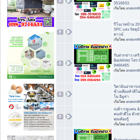
3516633.
เริ่มโดย
anatomi8
รีโนเวทบ้าน 20
SPC และวัสดุบ้
ดาวน์
เริ่มโดย
anatomi8
รับฝากข่าว เสริ
Backlinks โทร
9466465.
เริ่มโดย
anatomi8
วิตามินอาหารเส
ข้างเคียงทำคีโ
โม อิมูล่า
เริ่มโดย
anatomi8
เบต้า-กลูแคน &
คนทำคีโม ตัวช่ว
คุณต้องรู้
เริ่มโดย
anatomi8
รับฝากข่าวประช