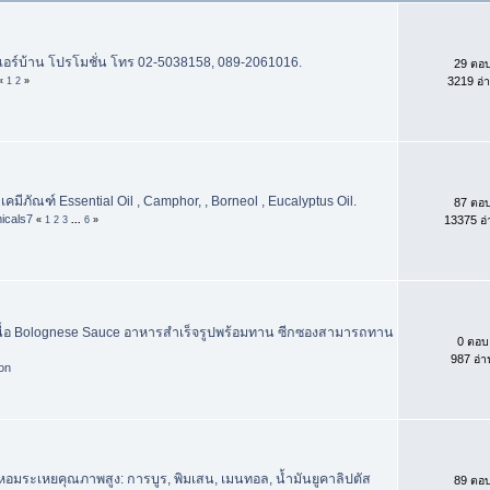
งแอร์บ้าน โปรโมชั่น โทร 02-5038158, 089-2061016.
29 ตอ
3219 อ่
«
1
2
»
บเคมีภัณฑ์ Essential Oil , Camphor, , Borneol , Eucalyptus Oil.
87 ตอ
icals7
13375 อ่
«
1
2
3
...
6
»
้อ Bolognese Sauce อาหารสำเร็จรูปพร้อมทาน ซีกซองสามารถทาน
0 ตอบ
987 อ่า
hon
หอมระเหยคุณภาพสูง: การบูร, พิมเสน, เมนทอล, น้ำมันยูคาลิปตัส
89 ตอ