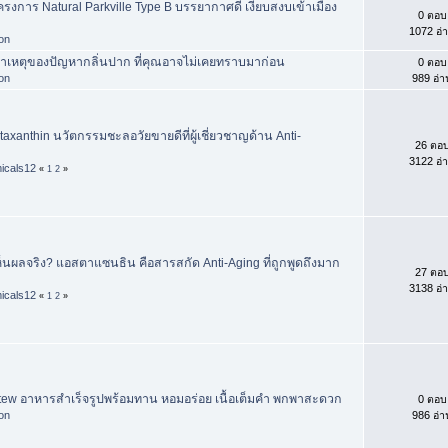
ครงการ Natural Parkville Type B บรรยากาศดี เงียบสงบเข้าเมือง
0 ตอบ
1072 อ่
hon
สาเหตุของปัญหากลิ่นปาก ที่คุณอาจไม่เคยทราบมาก่อน
0 ตอบ
hon
989 อ่า
axanthin นวัตกรรมชะลอวัยขายดีที่ผู้เชี่ยวชาญด้าน Anti-
26 ตอ
3122 อ่
icals12
«
1
2
»
ห็นผลจริง? แอสตาแซนธิน คือสารสกัด Anti-Aging ที่ถูกพูดถึงมาก
27 ตอ
3138 อ่
icals12
«
1
2
»
f Stew อาหารสำเร็จรูปพร้อมทาน หอมอร่อย เนื้อเต็มคำ พกพาสะดวก
0 ตอบ
hon
986 อ่า