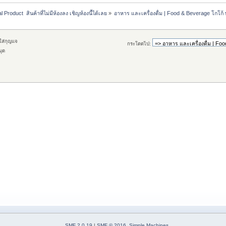
l Product  สินค้าที่ไม่มีห้องลง เชิญห้องนี้ได้เลย
»
อาหาร และเครื่องดื่ม | Food & Beverage โกโก้ 
กใส่กุญแจ
กระโดดไป:
มุด
SMF 2.0.19
|
SMF © 2016
,
Simple Machines