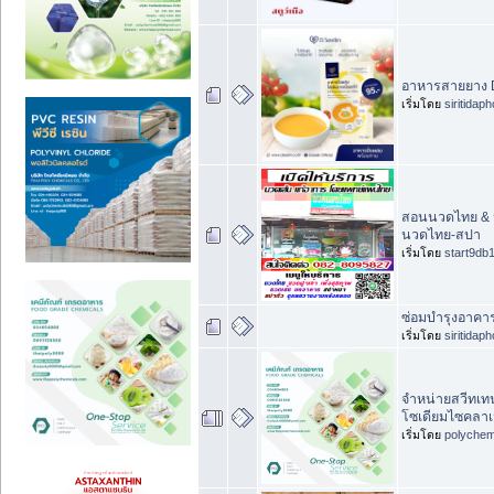
อาหารสายยาง D
เริ่มโดย
siritidap
สอนนวดไทย & น
นวดไทย-สปา
เริ่มโดย
start9db
ซ่อมบำรุงอาคาร:
เริ่มโดย
siritidap
จำหน่ายสวีทเท
โซเดียมไซคลา
เริ่มโดย
polychem