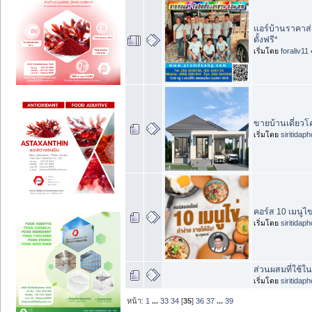
แอร์บ้านราคาส
ตั้งฟรี*
เริ่มโดย
foraliv11
ขายบ้านเดี่ยวโค
เริ่มโดย
siritidap
คอร์ส 10 เมนูไ
เริ่มโดย
siritidap
ส่วนผสมที่ใช้
เริ่มโดย
siritidap
หน้า:
1
...
33
34
[
35
]
36
37
...
39