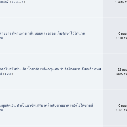
icals7
13436 อ่
«
1
2
3
...
6
»
ายยาง ที่ทานง่าย กลิ่นหอมและอร่อย เก็บรักษาไว้ได้นาน
0 ตอบ
hon
1310 อ่
ราคาโปรโมชั่น เติมน้ำยาดับเพลิงกรุงเทพ รับจัดฝึกอบรมดับเพลิง กทม.
32 ตอ
ai
3485 อ่
«
1
2
3
»
 หมูผลิตเงิน ทำเป็นอาชีพเสริม เคล็ดลับขายอาหารยังไงให้ขายดี
0 ตอบ
hon
1061 อ่