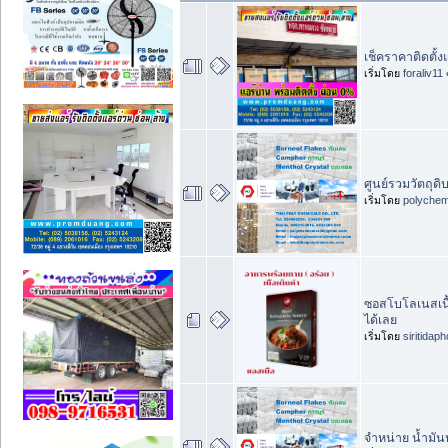
เช็คราคาติดตั้
เริ่มโดย
foraliv11
ศูนย์รวมวัตถุดิ
เริ่มโดย
polychem
ซอสโบโลเนสเนื
ได้เลย
เริ่มโดย
siritidap
จำหน่าย น้ำมัน