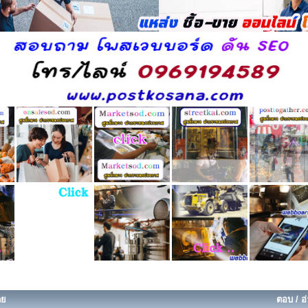
ดย
ตอบ
/
อ