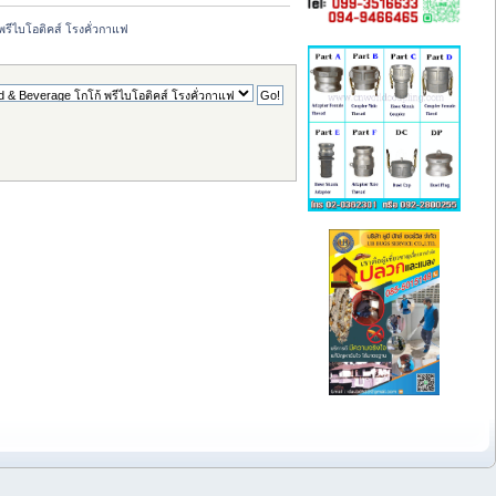
พรีไบโอติคส์ โรงคั่วกาแฟ