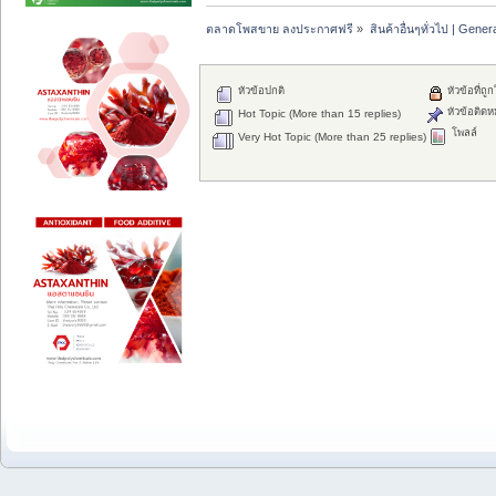
ตลาดโพสขาย ลงประกาศฟรี
»
สินค้าอื่นๆทั่วไป | Genera
หัวข้อปกติ
หัวข้อที่ถู
หัวข้อติดห
Hot Topic (More than 15 replies)
โพลล์
Very Hot Topic (More than 25 replies)