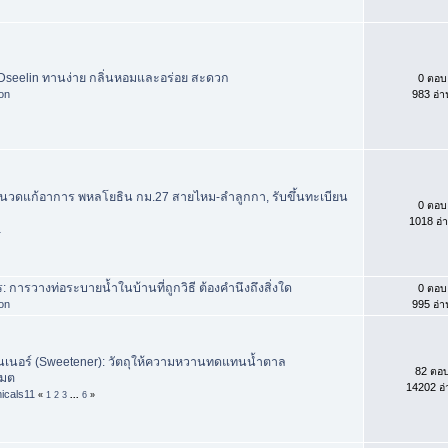
seelin ทานง่าย กลิ่นหอมและอร่อย สะดวก
0 ตอบ
hon
983 อ่า
วดแก้อาการ พหลโยธิน กม.27 สายไหม-ลำลูกกา, รับขึ้นทะเบียน
0 ตอบ
1018 อ่
1
 การวางท่อระบายน้ำในบ้านที่ถูกวิธี ต้องคำนึงถึงสิ่งใด
0 ตอบ
hon
995 อ่า
นเนอร์ (Sweetener): วัตถุให้ความหวานทดแทนน้ำตาล
82 ตอ
เมต
14202 อ่
icals11
«
1
2
3
...
6
»