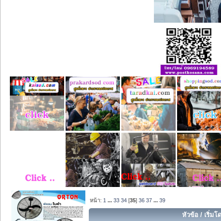
หน้า:
1
...
33
34
[
35
]
36
37
...
39
หัวข้อ
/
เริ่มโ