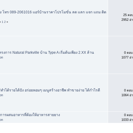
่ง โทร 089-2061016 แอร์บ้านราคาโปรโมขั่น ลด แลก แจก แถม ติด
25 ตอ
2952 อ่
«
1
2
»
รงการ Natural Parkville บ้าน Type A เริ่มต้นเพียง 2.XX ล้าน
0 ตอบ
hon
1077 อ่
ข่ทำได้รายได้ปัง อร่อยหอมๆ เมนูสร้างอาชีพ ทำขายง่าย ได้กำไรดี
0 ตอบ
hon
1064 อ่
ในการผสมอาหารที่ต้องให้อาหารสายยาง
0 ตอบ
hon
1033 อ่