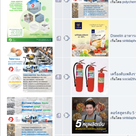
เริ่มโดย
polychem
Dseelin อาหารส
เริ่มโดย
siritidap
เครื่องดับเพลิง
เริ่มโดย
social2th
คอร์สสูตรลับ 5
เริ่มโดย
siritidap