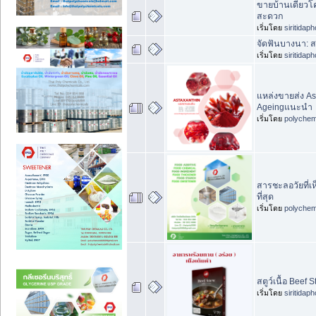
ขายบ้านเดี่ยวโ
สะดวก
เริ่มโดย
siritidap
จัดฟันบางนา: 
เริ่มโดย
siritidap
แหล่งขายส่ง Ast
Ageingแนะนำ
เริ่มโดย
polychem
สารชะลอวัยที่เ
ที่สุด
เริ่มโดย
polychem
สตูว์เนื้อ Bee
เริ่มโดย
siritidap