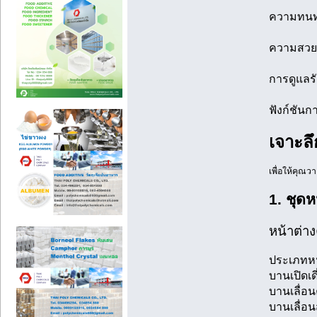
ความทนทา
ความสวยงา
การดูแลร
ฟังก์ชันก
เจาะล
เพื่อให้คุณ
1. ชุดห
หน้าต่า
ประเภทหน้
บานเปิดเด
บานเลื่อน
บานเลื่อน