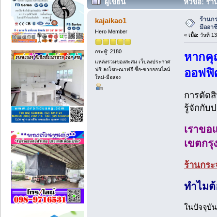
ผู้เขียน
หัวข้อ: ร้
ร้านกร
kajaikao1
มืออาช
Hero Member
«
เมื่อ:
วันที่ 
กระทู้: 2180
หากคุ
แหล่งรวมของสะสม เว็บลงประกาศ
ฟรี ลงโฆษณาฟรี ซื้อ-ขายออนไลน์
ออฟฟิ
ใหม่-มือสอง
การตัดส
รู้จักกั
เราขอแ
เขตกรุ
ร้านกระจ
ทำไมต้อ
ในปัจจุบั