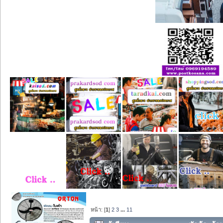
หน้า: [
1
]
2
3
...
11