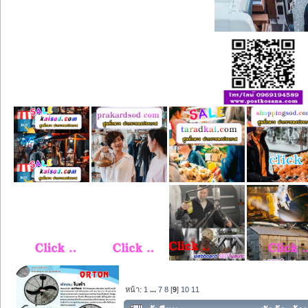
หน้า:
1
...
7
8
[
9
]
10
11