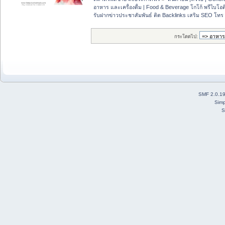
อาหาร และเครื่องดื่ม | Food & Beverage โกโก้ พรีไบโอต
รับฝากข่าวประชาสัมพันธ์ ติด Backlinks เสริม SEO โท
กระโดดไป:
SMF 2.0.1
Simp
S