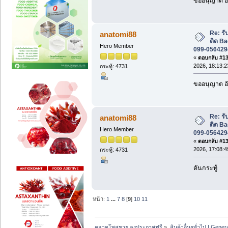
ขออนุญาต อั
Re: รั
anatomi88
ติด Ba
Hero Member
099-0564294
«
ตอบกลับ #133
2026, 18:13:2
กระทู้: 4731
ขออนุญาต อั
Re: รั
anatomi88
ติด Ba
Hero Member
099-0564294
«
ตอบกลับ #134
2026, 17:08:4
กระทู้: 4731
ดันกระทู้
หน้า:
1
...
7
8
[
9
]
10
11
ตลาดโพสขาย ลงประกาศฟรี
»
สินค้าอื่นๆทั่วไป | Genera