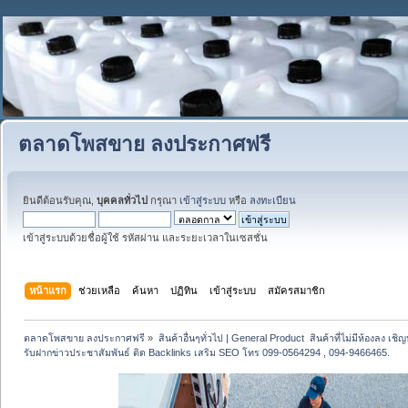
ตลาดโพสขาย ลงประกาศฟรี
ยินดีต้อนรับคุณ,
บุคคลทั่วไป
กรุณา
เข้าสู่ระบบ
หรือ
ลงทะเบียน
เข้าสู่ระบบด้วยชื่อผู้ใช้ รหัสผ่าน และระยะเวลาในเซสชั่น
หน้าแรก
ช่วยเหลือ
ค้นหา
ปฏิทิน
เข้าสู่ระบบ
สมัครสมาชิก
ตลาดโพสขาย ลงประกาศฟรี
»
สินค้าอื่นๆทั่วไป | General Product  สินค้าที่ไม่มีห้องลง เชิญห
รับฝากข่าวประชาสัมพันธ์ ติด Backlinks เสริม SEO โทร 099-0564294 , 094-9466465.