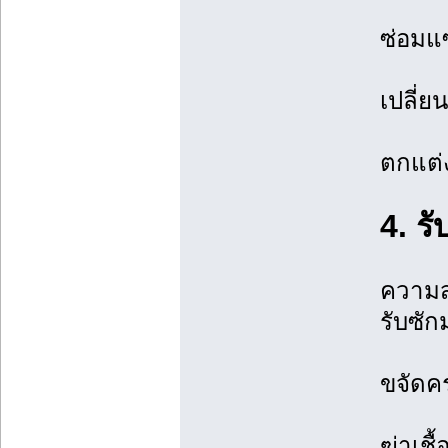
ซ่อมแ
เปลี่ยน
ตกแต่
4. 
ความสะ
รับซั
ขจัดคร
ฆ่าเชื