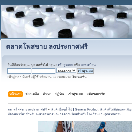
ตลาดโพสขาย ลงประกาศฟรี
ยินดีต้อนรับคุณ,
บุคคลทั่วไป
กรุณา
เข้าสู่ระบบ
หรือ
ลงทะเบียน
เข้าสู่ระบบด้วยชื่อผู้ใช้ รหัสผ่าน และระยะเวลาในเซสชั่น
หน้าแรก
ช่วยเหลือ
ค้นหา
ปฏิทิน
เข้าสู่ระบบ
สมัครสมาชิก
ตลาดโพสขาย ลงประกาศฟรี
»
สินค้าอื่นๆทั่วไป | General Product  สินค้าที่ไม่มีห้องลง เชิญห
พัดลมฟาร์ม: สำหรับระบายอากาศและลดความร้อนสำหรับโรงเรือนและอุตสาหกรรม