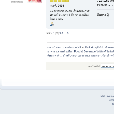
«
ตอบกลับ #29 
23:59:52 น. »
กระทู้: 2414
แหล่งรวมของสะสม เว็บลงประกาศ
ดันกระทู้
ฟรี ลงโฆษณาฟรี ซื้อ-ขายออนไลน์
ใหม่-มือสอง
หน้า:
1
[
2
]
3
4
...
6
ตลาดโพสขาย ลงประกาศฟรี
»
สินค้าอื่นๆทั่วไป | Genera
อาหาร และเครื่องดื่ม | Food & Beverage โกโก้ พรีไบโอต
พัดลมฟาร์ม: สำหรับระบายอากาศและลดความร้อนสำหรั
กระโดดไป:
SMF 2.0.1
Simp
S