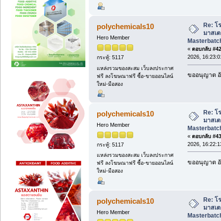
Re: โ
polychemicals10
มาสเต
Hero Member
Masterbatch
«
ตอบกลับ #42 
2026, 16:23:0
กระทู้: 5117
แหล่งรวมของสะสม เว็บลงประกาศ
ขออนุญาต อั
ฟรี ลงโฆษณาฟรี ซื้อ-ขายออนไลน์
ใหม่-มือสอง
Re: โ
polychemicals10
มาสเต
Hero Member
Masterbatch
«
ตอบกลับ #43 
2026, 16:22:1
กระทู้: 5117
แหล่งรวมของสะสม เว็บลงประกาศ
ขออนุญาต อั
ฟรี ลงโฆษณาฟรี ซื้อ-ขายออนไลน์
ใหม่-มือสอง
Re: โ
polychemicals10
มาสเต
Hero Member
Masterbatch