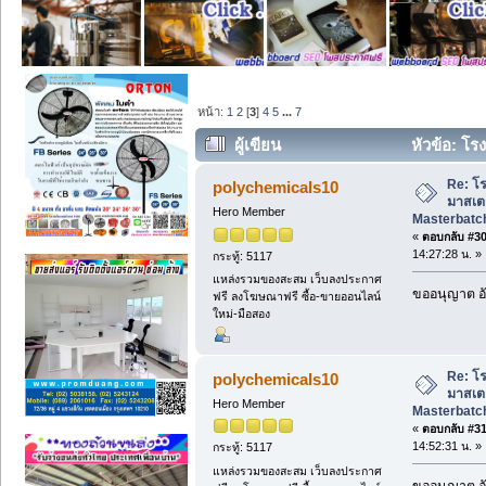
หน้า:
1
2
[
3
]
4
5
...
7
ผู้เขียน
หัวข้อ: โ
Masterbatch) แคลเซียมคาร์บอเนตเม็ด (อ
Re: โ
polychemicals10
มาสเต
Hero Member
Masterbatch
«
ตอบกลับ #30 
14:27:28 น. »
กระทู้: 5117
แหล่งรวมของสะสม เว็บลงประกาศ
ขออนุญาต อั
ฟรี ลงโฆษณาฟรี ซื้อ-ขายออนไลน์
ใหม่-มือสอง
Re: โ
polychemicals10
มาสเต
Hero Member
Masterbatch
«
ตอบกลับ #31 
14:52:31 น. »
กระทู้: 5117
แหล่งรวมของสะสม เว็บลงประกาศ
ขออนุญาต อั