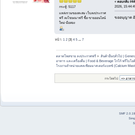
«
ตอบกลับ #44 
2026, 15:44:4
กระทู้: 5117
แหล่งรวมของสะสม เว็บลงประกาศ
ขออนุญาต อั
ฟรี ลงโฆษณาฟรี ซื้อ-ขายออนไลน์
ใหม่-มือสอง
หน้า:
1
2
[
3
]
4
5
...
7
ตลาดโพสขาย ลงประกาศฟรี
»
สินค้าอื่นๆทั่วไป | Genera
อาหาร และเครื่องดื่ม | Food & Beverage โกโก้ พรีไบโอต
โรงงานจำหน่ายแคลเซียมมาสเตอร์แบทช์ (Calcium Mast
กระโดดไป:
SMF 2.0.1
Simp
S