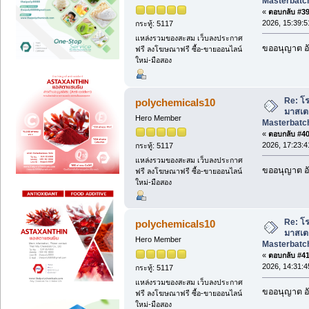
Masterbatch
«
ตอบกลับ #39 
2026, 15:39:5
กระทู้: 5117
แหล่งรวมของสะสม เว็บลงประกาศ
ขออนุญาต อั
ฟรี ลงโฆษณาฟรี ซื้อ-ขายออนไลน์
ใหม่-มือสอง
Re: โ
polychemicals10
มาสเต
Hero Member
Masterbatch
«
ตอบกลับ #40 
2026, 17:23:4
กระทู้: 5117
แหล่งรวมของสะสม เว็บลงประกาศ
ขออนุญาต อั
ฟรี ลงโฆษณาฟรี ซื้อ-ขายออนไลน์
ใหม่-มือสอง
Re: โ
polychemicals10
มาสเต
Hero Member
Masterbatch
«
ตอบกลับ #41 
2026, 14:31:4
กระทู้: 5117
แหล่งรวมของสะสม เว็บลงประกาศ
ขออนุญาต อั
ฟรี ลงโฆษณาฟรี ซื้อ-ขายออนไลน์
ใหม่-มือสอง