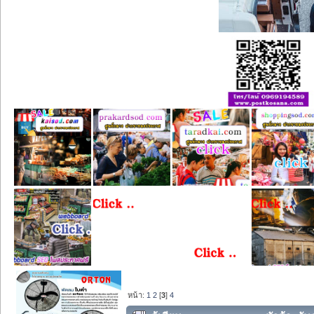
หน้า:
1
2
[
3
]
4