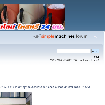
ข่าว:
ดันอันดับ & เพิ่มทราฟฟิก (Ranking & Traffic)
ดยางมะตอย บริการรับปูยางมะตอยผสมร้อน-บดอัดลานจอดรถโรงงาน ติดต่อ (ช่างหนุ่ม)