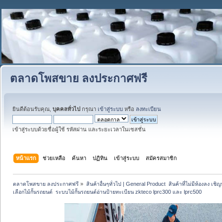
ตลาดโพสขาย ลงประกาศฟรี
ยินดีต้อนรับคุณ,
บุคคลทั่วไป
กรุณา
เข้าสู่ระบบ
หรือ
ลงทะเบียน
เข้าสู่ระบบด้วยชื่อผู้ใช้ รหัสผ่าน และระยะเวลาในเซสชั่น
หน้าแรก
ช่วยเหลือ
ค้นหา
ปฏิทิน
เข้าสู่ระบบ
สมัครสมาชิก
ตลาดโพสขาย ลงประกาศฟรี
»
สินค้าอื่นๆทั่วไป | General Product  สินค้าที่ไม่มีห้องลง เชิญห
เลือกไม้กั้นรถยนต์  ระบบไม้กั้นรถยนต์อ่านป้ายทะเบียน zkteco lprc300 และ lprc500