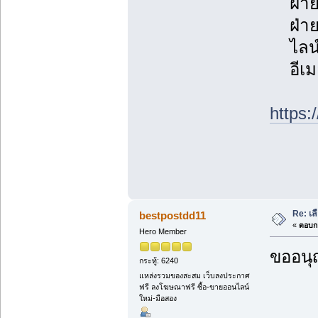
ฝ่ายบ
ฝ่ายบ
ไลน์ไ
อีเมล
https
Re: เล
bestpostdd11
«
ตอบกล
Hero Member
ขออนุ
กระทู้: 6240
แหล่งรวมของสะสม เว็บลงประกาศ
ฟรี ลงโฆษณาฟรี ซื้อ-ขายออนไลน์
ใหม่-มือสอง