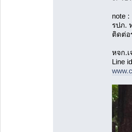
note 
รปภ. ท
ติดต่อ
หจก.เ
Line i
www.c