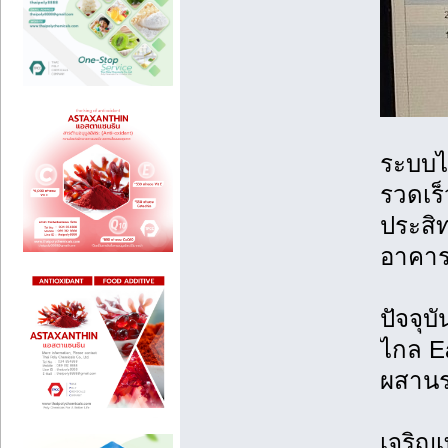
ระบบไม
รวดเร
ประสิ
อาคาร
ปัจจุบ
ไกล E
ผสานร
เจริญเ