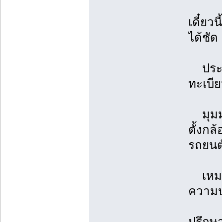
เดี๋ยว
ได้ชัด
ประโย
ทะเบีย
มุมมอง
ตั้งกล
รถยนต
เหมาะก
ความป
ปรึกษา