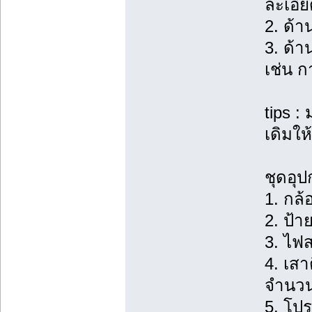
ละเอี
2. ด้
3. ด้า
เช่น 
tips :
เดิมให
ชุดอุป
1. กล้
2. ป้า
3. ไฟส
4. เสา
จำนวน
5. โป