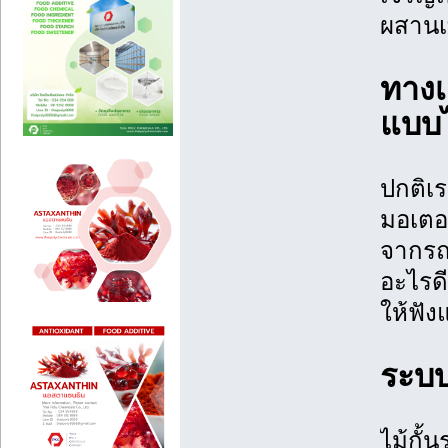
ผสานเ
ทางเ
แบบไ
ปกติเร
มอเตอร
จากรถส
อะไรดี
ให้ฟั
ระบบ
ไม้กั้