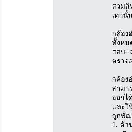
สวมสิท
เท่านั้
กล้องอ
ทั้งห
สอบแล
ตรวจส
กล้องอ
สามารถ
ออกได
และใช้
ถูกพั
1. ด้า