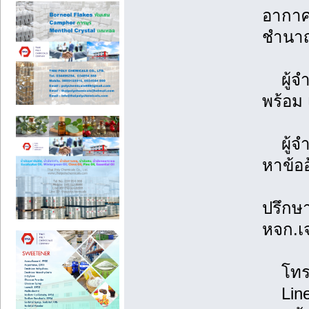
อากาศ 
ชำนาญ
ผู้จำห
พร้อม
ผู้จำห
หาข้ออ
ปรึกษ
หจก.เ
โทร. 
Line 