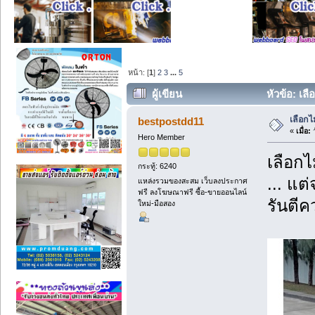
หน้า: [
1
]
2
3
...
5
ผู้เขียน
หัวข้อ: เล
เลือกไ
bestpostdd11
«
เมื่อ:
ว
Hero Member
เลือกไ
กระทู้: 6240
... แต
แหล่งรวมของสะสม เว็บลงประกาศ
ฟรี ลงโฆษณาฟรี ซื้อ-ขายออนไลน์
รันตี
ใหม่-มือสอง