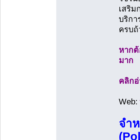
เสริม
บริกา
ครบถ้
หากต้
มาก
คลิกอ
Web:
จำห
(Po