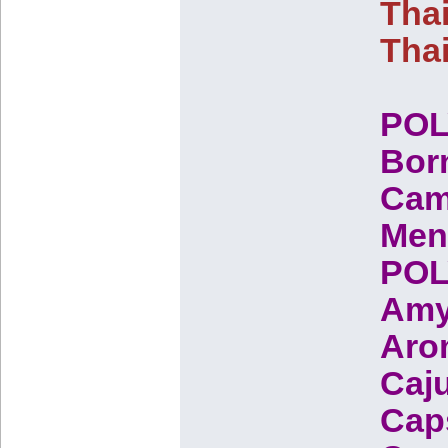
Thai
Tha
POL
Born
Cam
Men
POL
Amyl
Arom
Caju
Caps