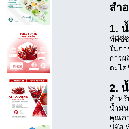
สำอา
1. น
ทีพีซ
ในการ
การผล
ตะไคร
2. น
สำหรั
น้ำมั
คุณภา
ปตัส ท