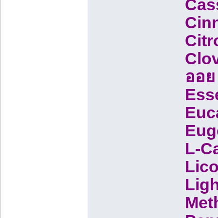
Cass
Cin
Citr
Clov
ออย
Esse
Euca
Euge
L-C
Lico
Ligh
Meth