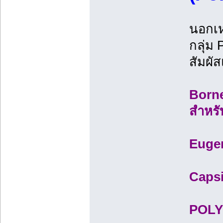
นอกเห
กลุ่ม
สัมผั
Borne
สำหรั
Eugen
Capsi
POLY 