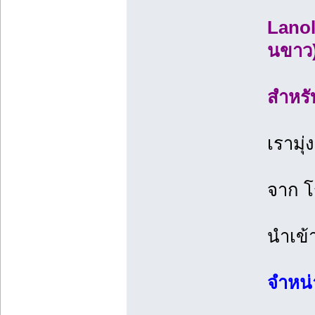
Lanol
นขาว
สำหรั
เรามุ
จาก โ
นำเข้
จำหน่