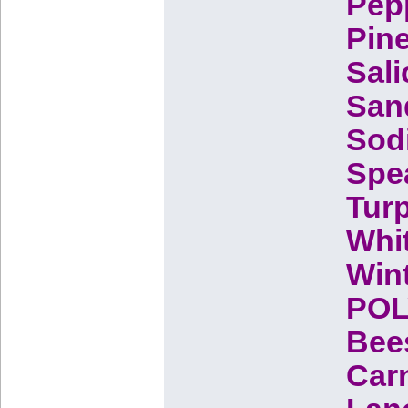
Pepp
Pine
Sali
Sand
Sodi
Spea
Turp
Whit
Wint
POL
Bees
Carn