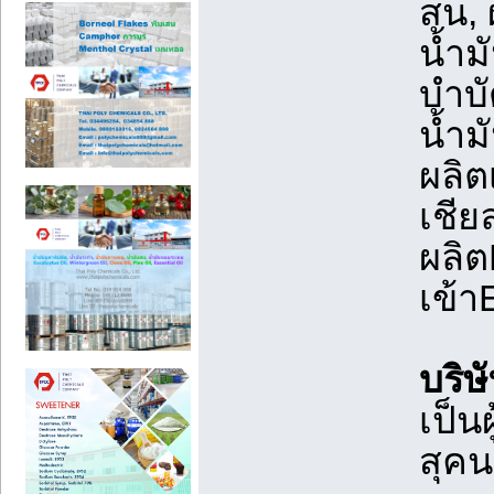
สน, 
น้ำม
บำบั
น้ำม
ผลิต
เชีย
ผลิต
เข้า
บริษ
เป็น
สุคน