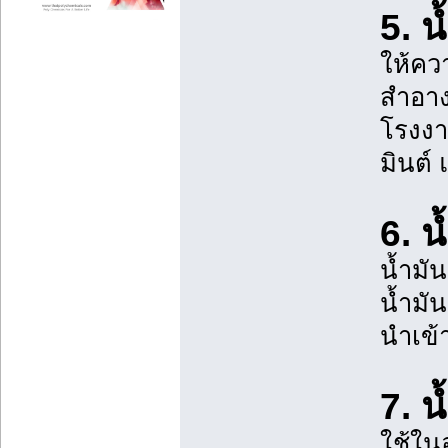
5. น
ให้คว
สำอาง
โรงงา
มินต์
6. น
น้ำมั
น้ำมั
นำเข้า
7. น
ใช้ใน