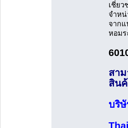
เชี่ย
จำหน่
จากแห
หอมระ
601
สามา
สินค้
บริษ
Tha