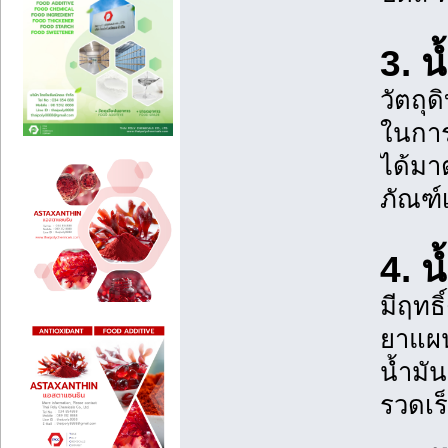
3. น
วัตถุ
ในการ
ได้มา
ภัณฑ์
4. น
มีฤทธ
ยาแผน
น้ำมั
รวดเร