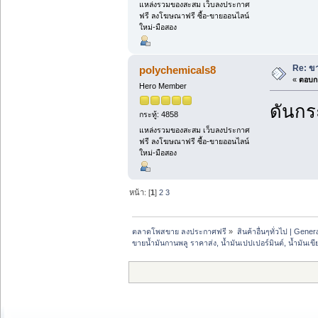
แหล่งรวมของสะสม เว็บลงประกาศ
ฟรี ลงโฆษณาฟรี ซื้อ-ขายออนไลน์
ใหม่-มือสอง
Re: ขา
polychemicals8
«
ตอบกล
Hero Member
ดันกระ
กระทู้: 4858
แหล่งรวมของสะสม เว็บลงประกาศ
ฟรี ลงโฆษณาฟรี ซื้อ-ขายออนไลน์
ใหม่-มือสอง
หน้า: [
1
]
2
3
ตลาดโพสขาย ลงประกาศฟรี
»
สินค้าอื่นๆทั่วไป | Genera
ขายน้ำมันกานพลู ราคาส่ง, น้ำมันเปปเปอร์มินต์, น้ำมันเ