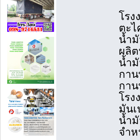
โรงง
ตะไค
น้ำม
ผลิต
น้ำม
กานพ
กานพ
โรงง
มันเ
น้ำม
จำหน