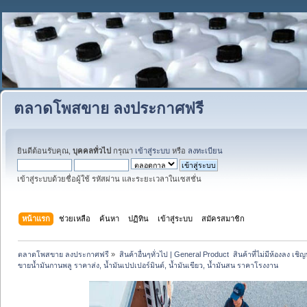
ตลาดโพสขาย ลงประกาศฟรี
ยินดีต้อนรับคุณ,
บุคคลทั่วไป
กรุณา
เข้าสู่ระบบ
หรือ
ลงทะเบียน
เข้าสู่ระบบด้วยชื่อผู้ใช้ รหัสผ่าน และระยะเวลาในเซสชั่น
หน้าแรก
ช่วยเหลือ
ค้นหา
ปฏิทิน
เข้าสู่ระบบ
สมัครสมาชิก
ตลาดโพสขาย ลงประกาศฟรี
»
สินค้าอื่นๆทั่วไป | General Product  สินค้าที่ไม่มีห้องลง เชิญห
ขายน้ำมันกานพลู ราคาส่ง, น้ำมันเปปเปอร์มินต์, น้ำมันเขียว, น้ำมันสน ราคาโรงงาน