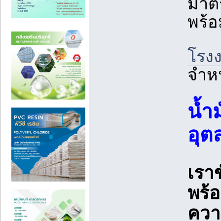
มาตร
พร้อ
โรงง
จำหน
น้ำ
อุต
เราข
พร้
ควา