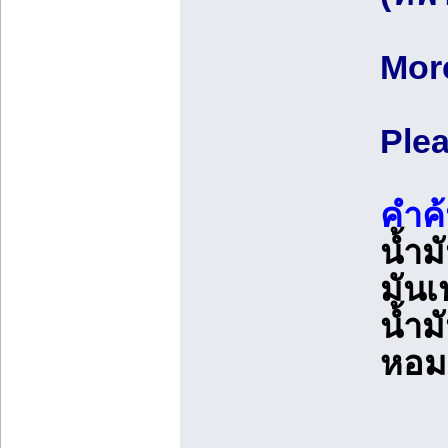
More
Ple
คำค
น้ำม
มันเ
น้ำม
หอม