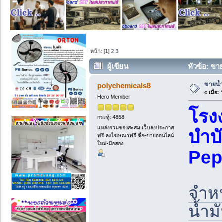
หน้า: [
1
]
2
3
ผู้เขียน
หัวข้อ: ขาย
ขายน้ำ
polychemicals8
«
เมื่อ:
ว
Hero Member
โรง
กระทู้: 4858
แหล่งรวมของสะสม เว็บลงประกาศ
บำบั
ฟรี ลงโฆษณาฟรี ซื้อ-ขายออนไลน์
ใหม่-มือสอง
Pep
จำหน
น้ำม