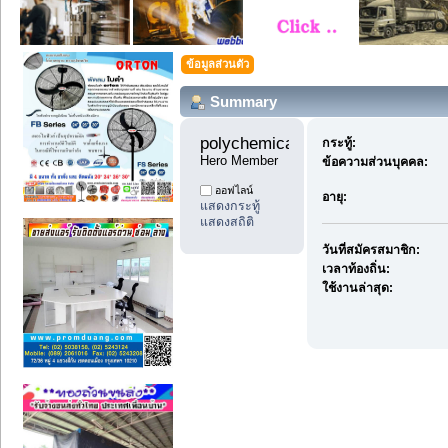
ข้อมูลส่วนตัว
Summary
polychemicals7 
กระทู้:
Hero Member
ข้อความส่วนบุคคล:
ออฟไลน์
อายุ:
แสดงกระทู้
แสดงสถิติ
วันที่สมัครสมาชิก:
เวลาท้องถิ่น:
ใช้งานล่าสุด: