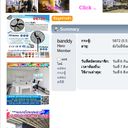
ข้อมูลส่วนตัว
Summary
banddyes1 
กระทู้:
5872 (5.5
Hero 
อายุ:
ยังไม่มีข้
Member
ออฟ
วันที่สมัครสมาชิก:
วันที่ 6 ก
ไลน์
เวลาท้องถิ่น:
วันที่ 7 ส
แสดง
ใช้งานล่าสุด:
วันที่ 6 ส
กระทู้
แสดง
สถิติ