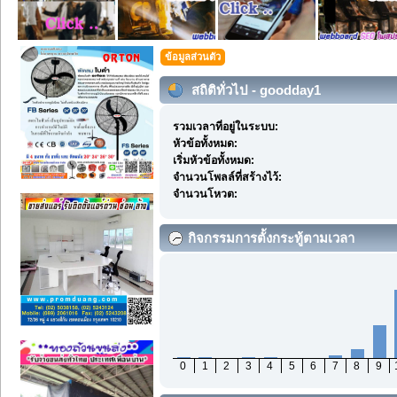
ข้อมูลส่วนตัว
สถิติทั่วไป - goodday1
รวมเวลาที่อยู่ในระบบ:
หัวข้อทั้งหมด:
เริ่มหัวข้อทั้งหมด:
จำนวนโพลล์ที่สร้างไว้:
จำนวนโหวต:
กิจกรรมการตั้งกระทู้ตามเวลา
0
1
2
3
4
5
6
7
8
9