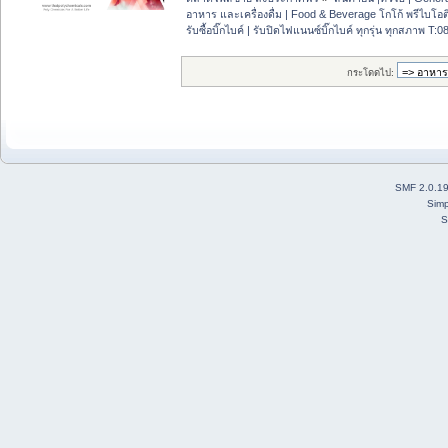
อาหาร และเครื่องดื่ม | Food & Beverage โกโก้ พรีไบโอต
รับซื้อบิ๊กไบค์ | รับปิดไฟแนนซ์บิ๊กไบค์ ทุกรุ่น ทุกสภาพ T
กระโดดไป:
SMF 2.0.1
Simp
S