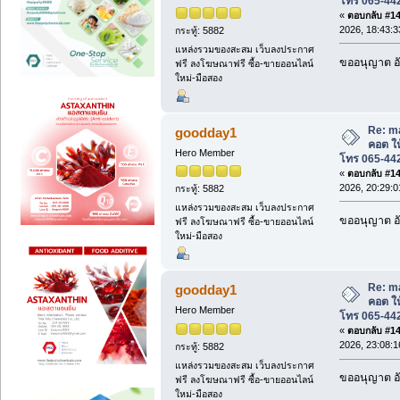
โทร 065-442
«
ตอบกลับ #144
2026, 18:43:3
กระทู้: 5882
แหล่งรวมของสะสม เว็บลงประกาศ
ขออนุญาต อั
ฟรี ลงโฆษณาฟรี ซื้อ-ขายออนไลน์
ใหม่-มือสอง
Re: m
goodday1
คอต ให
Hero Member
โทร 065-442
«
ตอบกลับ #145
2026, 20:29:0
กระทู้: 5882
แหล่งรวมของสะสม เว็บลงประกาศ
ขออนุญาต อั
ฟรี ลงโฆษณาฟรี ซื้อ-ขายออนไลน์
ใหม่-มือสอง
Re: m
goodday1
คอต ให
Hero Member
โทร 065-442
«
ตอบกลับ #146
2026, 23:08:1
กระทู้: 5882
แหล่งรวมของสะสม เว็บลงประกาศ
ขออนุญาต อั
ฟรี ลงโฆษณาฟรี ซื้อ-ขายออนไลน์
ใหม่-มือสอง