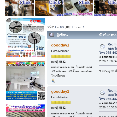
หน้า:
1
...
8
9
[
10
]
11
12
...
14
ผู้เขียน
หัวข้อ: ma
ชุดmascot โทร 065-442-669. (อ่าน 1372
Re: m
goodday1
คอต ให
Hero Member
โทร 065-442
«
ตอบกลับ #135
2026, 19:05:4
กระทู้: 5882
แหล่งรวมของสะสม เว็บลงประกาศ
ขออนุญาต อั
ฟรี ลงโฆษณาฟรี ซื้อ-ขายออนไลน์
ใหม่-มือสอง
Re: m
goodday1
คอต ให
Hero Member
โทร 065-442
«
ตอบกลับ #136
2026, 18:35:0
กระทู้: 5882
แหล่งรวมของสะสม เว็บลงประกาศ
ขออนุญาต อั