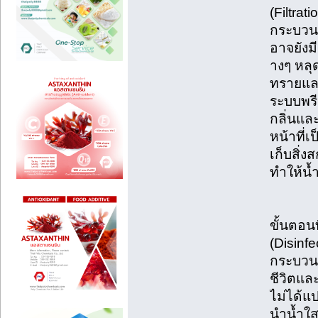
(Filtrati
กระบวนก
อาจยังม
างๆ หลุด
ทรายและ
ระบบพรีเ
กลิ่นและ
หน้าที่
เก็บสิ่ง
ทำให้น้
ขั้นตอน
(Disinfe
กระบวนก
ชีวิตและ
ไม่ได้แ
นำน้ำใส