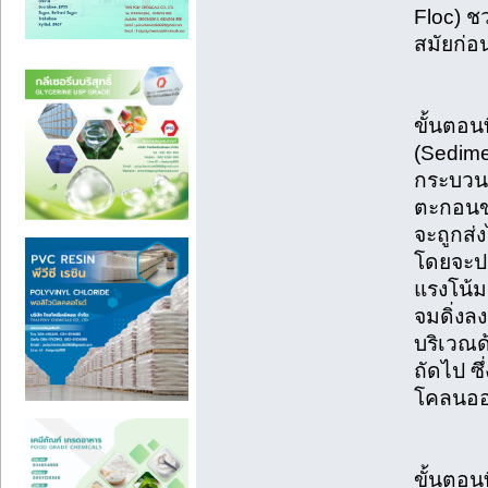
Floc) ช
สมัยก่อ
ขั้นตอน
(Sedime
กระบวนก
ตะกอนข
จะถูกส่
โดยจะปล
แรงโน้ม
จมดิ่งลง
บริเวณ
ถัดไป ซ
โคลนออ
ขั้นตอน