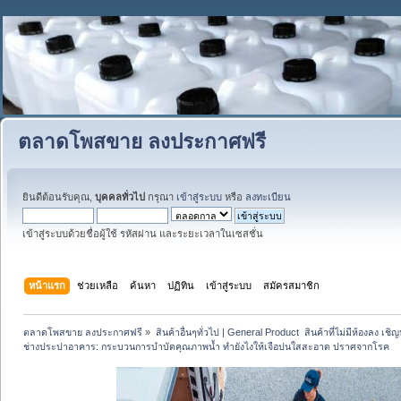
ตลาดโพสขาย ลงประกาศฟรี
ยินดีต้อนรับคุณ,
บุคคลทั่วไป
กรุณา
เข้าสู่ระบบ
หรือ
ลงทะเบียน
เข้าสู่ระบบด้วยชื่อผู้ใช้ รหัสผ่าน และระยะเวลาในเซสชั่น
หน้าแรก
ช่วยเหลือ
ค้นหา
ปฏิทิน
เข้าสู่ระบบ
สมัครสมาชิก
ตลาดโพสขาย ลงประกาศฟรี
»
สินค้าอื่นๆทั่วไป | General Product  สินค้าที่ไม่มีห้องลง เชิญห
ช่างประปาอาคาร: กระบวนการบำบัดคุณภาพน้ำ ทำยังไงให้เจือปนใสสะอาด ปราศจากโรค 