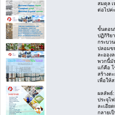
สมดุล เ
ต่อไปค่
ขั้นตอน
ปฏิกิริย
กระบวน
ปลอมขน
ละอองลอย
พวกนี้ม
แก้คือ 
สร้างตะ
เพื่อให
ผลลัพธ์
ประจุไฟ
ละเอียดเ
กลายเป็