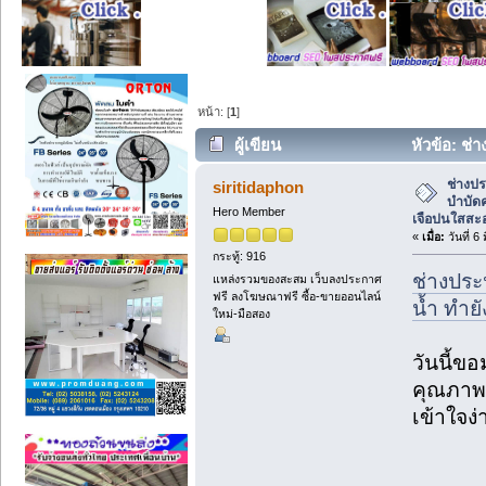
หน้า: [
1
]
ผู้เขียน
หัวข้อ: ช
ให้เจือปนใสสะอาด ปราศจากโรค (อ่าน 21
ช่างป
siritidaphon
บำบัดค
Hero Member
เจือปนใสสะ
«
เมื่อ:
วันที่ 6
กระทู้: 916
ช่างปร
แหล่งรวมของสะสม เว็บลงประกาศ
ฟรี ลงโฆษณาฟรี ซื้อ-ขายออนไลน์
น้ำ ทำย
ใหม่-มือสอง
วันนี้ข
คุณภาพ
เข้าใจง่