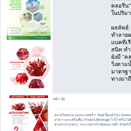
คลอรีน"
ในปริม
ผลลัพธ์:
ทำลายผน
แบคทีเร
สนิท ทำ
ยังมี "ค
วิ่งตาม
มาตรฐาน
ทางมาถึ
หน้า: [
1
]
ตลาดโพสขาย ลงประกาศฟรี
»
สินค้าอื่นๆทั่วไป | Genera
อาหาร และเครื่องดื่ม | Food & Beverage โกโก้ พรีไบโอต
ช่างประปาอาคาร: กระบวนการบำบัดคุณภาพน้ำ ทำยังไง