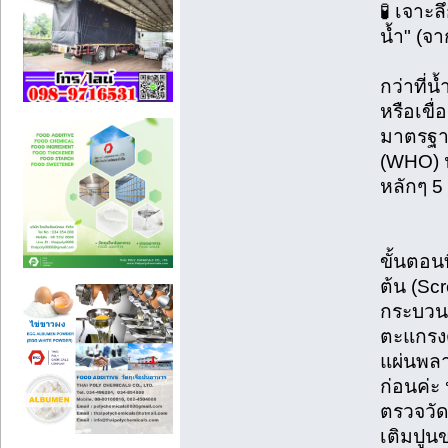
🧪 เจาะ
น้ำ" (จา
กว่าที่น
หรือเขื่
มาตรฐา
(WHO) 
หลักๆ 5 
ขั้นตอน
ต้น (Sc
กระบวนก
ตะแกรงด
แผ่นพลา
ก่อนค่ะ
ตรวจวัด
เติมปูน