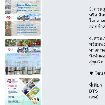
3. ส
หรือ ส
ใจกลางเม
ออกกำลั
4.
พร้อมพ
ทางสะด
นั่งพักผ
สุขุมวิท
🌳 โซนธ
ที
BTS จุ
แพง)