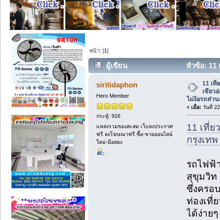
หน้า: [
1
]
ผู้เขียน
หัวข้อ: 11 
ประหยัด ไม่ง้อรถส่วนตัว! (อ่าน 1338 ครั้
11 เที
siritidaphon
เขียวอ
Hero Member
ไม่ง้อรถส่วน
«
เมื่อ:
วันที่ 
กระทู้: 916
11 เที่ย
แหล่งรวมของสะสม เว็บลงประกาศ
ฟรี ลงโฆษณาฟรี ซื้อ-ขายออนไลน์
กรุงเทพ
ใหม่-มือสอง
รถไฟฟ้า
สุขุมวิท
ซึ่งครอบ
ท่องเที
ได้ง่ายๆ