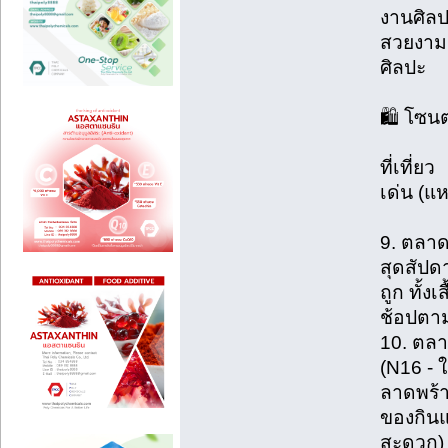
งานศิลป
สวยงาม 
ศิลปะ
🛍️ โซน
ที่เ
เด่น (แห
9. ตลา
สุดสัปด
ถูก ทั้ง
ช้อปตา
10. ตลา
(N16 - ใ
ลาดพร้า
ของกินแ
สะดวก)