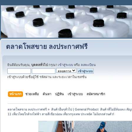
ตลาดโพสขาย ลงประกาศฟรี
ยินดีต้อนรับคุณ,
บุคคลทั่วไป
กรุณา
เข้าสู่ระบบ
หรือ
ลงทะเบียน
เข้าสู่ระบบด้วยชื่อผู้ใช้ รหัสผ่าน และระยะเวลาในเซสชั่น
หน้าแรก
ช่วยเหลือ
ค้นหา
ปฏิทิน
เข้าสู่ระบบ
สมัครสมาชิก
ตลาดโพสขาย ลงประกาศฟรี
»
สินค้าอื่นๆทั่วไป | General Product  สินค้าที่ไม่มีห้องลง เชิญห
11 เที่ยวไทยใกล้รถไฟฟ้า สายสีเขียวอ่อน เที่ยวกรุงเทพ ประหยัด ไม่ง้อรถส่วนตัว!