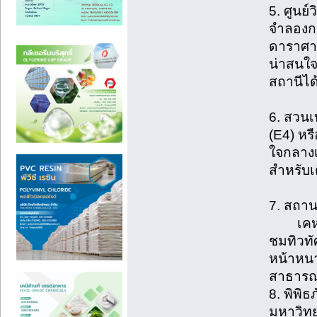
5. ศูนย์
จำลองกร
ดาราศาส
น่าสนใจ
สถานีได
6. สว
(E4) หร
ใจกลางเ
สำหรับเ
7. 
เคหะฯ 
ชมทิวท
หน้าหนา
สาธารณ
8. พิพ
มหาวิท