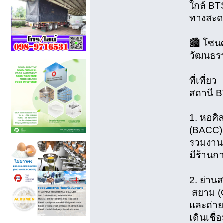
ใกล้ BT
ทางสะด
🏙️ โซนศ
วัฒนธร
ท
สถานี B
1. หอศ
(BACC)
รวมงานศ
มีร้านก
2. 
สยาม (C
และถ่าย
เดินเชื