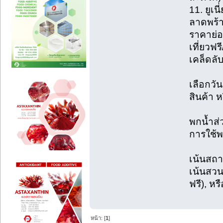
11. ยูเน
ลาดพร้าว
ราคาย่อ
เที่ยวฟรี
เคล็ดลั
เลือกวัน
สินค้า 
พกน้ำส่
การใช้
เน้นสถา
เน้นสวน
ฟรี), ห
หน้า: [
1
]