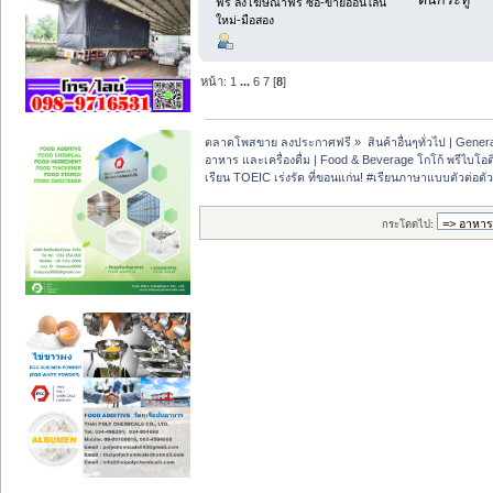
ฟรี ลงโฆษณาฟรี ซื้อ-ขายออนไลน์
ใหม่-มือสอง
หน้า:
1
...
6
7
[
8
]
ตลาดโพสขาย ลงประกาศฟรี
»
สินค้าอื่นๆทั่วไป | Genera
อาหาร และเครื่องดื่ม | Food & Beverage โกโก้ พรีไบโอต
เรียน TOEIC เร่งรัด ที่ขอนแก่น! #เรียนภาษาแบบตัวต่อตั
กระโดดไป: