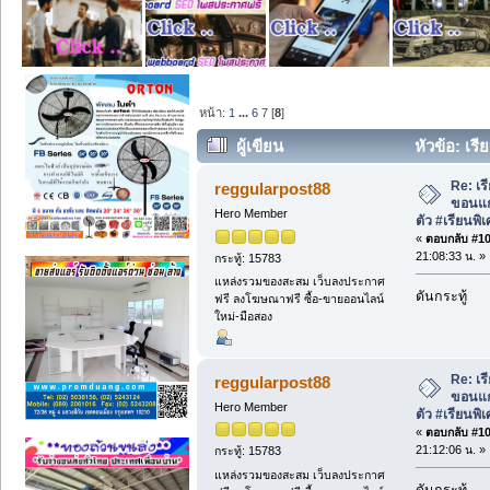
หน้า:
1
...
6
7
[
8
]
ผู้เขียน
หัวข้อ: เร
#เรียนพิเศษอังกฤษขอนแก่น (อ่าน 12587 
Re: เรี
reggularpost88
ขอนแก
Hero Member
ตัว #เรียนพ
«
ตอบกลับ #105
21:08:33 น. »
กระทู้: 15783
แหล่งรวมของสะสม เว็บลงประกาศ
ดันกระทู้
ฟรี ลงโฆษณาฟรี ซื้อ-ขายออนไลน์
ใหม่-มือสอง
Re: เรี
reggularpost88
ขอนแก
Hero Member
ตัว #เรียนพ
«
ตอบกลับ #106
21:12:06 น. »
กระทู้: 15783
แหล่งรวมของสะสม เว็บลงประกาศ
ดันกระทู้