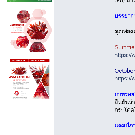
เล็ก) ม
บรรยาก
คุณพ่อค
Summer
https:
Octobe
https:/
ภาพรอยย
ยืนยันว่
กระโดดใ
แคมป์ภา