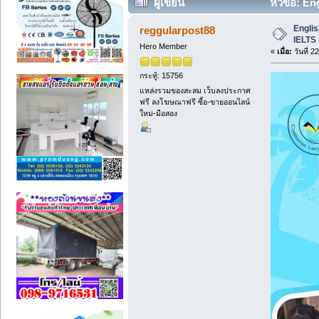
ผู้เขียน
หัวข้อ: En
Englis
reggularpost88
IELTS
Hero Member
«
เมื่อ:
วันที่ 
กระทู้: 15756
แหล่งรวมของสะสม เว็บลงประกาศ
ฟรี ลงโฆษณาฟรี ซื้อ-ขายออนไลน์
ใหม่-มือสอง