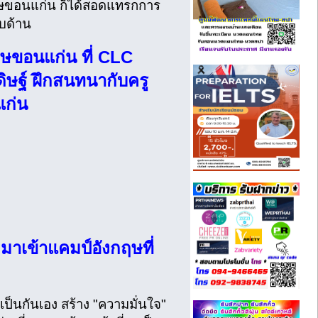
ฤษขอนแก่น ก็ได้สอดแทรกการ
อบด้าน
ฤษขอนแก่น ที่ CLC
ษฐ์ ฝึกสนทนากับครู
แก่น
!
มาเข้าแคมป์อังกฤษที่
ป็นกันเอง สร้าง "ความมั่นใจ"