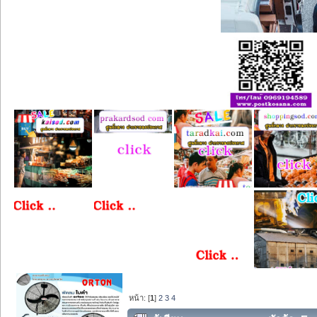
หน้า: [
1
]
2
3
4