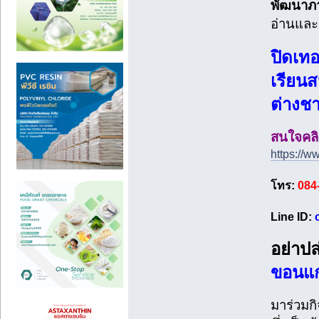
พัฒนาภ
อ่านและ
ปิดเทอ
เรียน
ต่างช
สนใจคลิ
https://
โทร:
084
Line ID:
อย่าปล
ขอนแก่
มาร่วมก